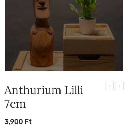
Anthurium Lilli
Ornatum
Pink
7cm
15cm
Princ
Marbl
6cm
3,900
Ft