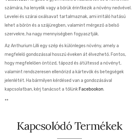
számára, ha lenyelik vagy a bőrük érintkezik a növény nedvével.
Levelei és szárai oxálsavat tartalmaznak, ami irritáló hatású
lehet a bőrön és a szájüregben, valamint mérgező a belső
szervekre, ha nagy mennyiségben fogyasztják.
Az Anthurium Lilli egy szép és különleges növény, amely a
megfelelő gondozással hosszú éveken át élvezhető. Fontos,
hogy megfelelően öntözd, tápozd és átültessd a növényt,
valamint rendszeresen ellenőrizd a kártevők és betegségek
jelenlétét. Ha bármilyen kérdésed van a gondozásával
kapcsolatban, kérj tanácsot a tőlünk
Facebookon
.
**
Kapcsolódó Termékek