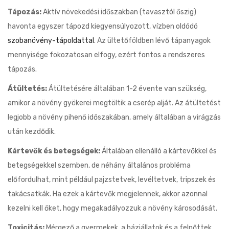
Tápozás:
Aktív növekedési időszakban (tavasztól őszig)
havonta egyszer tápozd kiegyensúlyozott, vízben oldódó
szobanövény-tápoldattal
. Az ültetőföldben lévő tápanyagok
mennyisége fokozatosan elfogy, ezért fontos a rendszeres
tápozás.
Átültetés:
Átültetésére általában 1-2 évente van szükség,
amikor a növény gyökerei megtöltik a cserép alját. Az átültetést
legjobb a növény pihenő időszakában, amely általában a virágzás
után kezdődik.
Kártevők és betegségek:
Általában ellenálló a kártevőkkel és
betegségekkel szemben, de néhány általános probléma
előfordulhat, mint például pajzstetvek, levéltetvek, tripszek és
takácsatkák. Ha ezek a kártevők megjelennek, akkor azonnal
kezelni kell őket, hogy megakadályozzuk a növény károsodását.
Toxicitás:
Mérgező a gyermekek, a háziállatok és a felnőttek