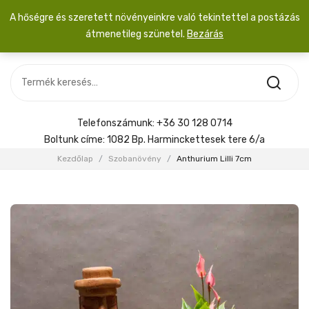
A hőségre és szeretett növényeinkre való tekintettel a postázás
átmenetileg szünetel.
Bezárás
Nincs termék a kosárban.
MOST ÉRKEZETT
Most érkezett
Szobanövény
SZOBANÖVÉNY
Hoya
Kiegészítők
HOYA
Telefonszámunk:
+36 30 128 0714
Menyasszonyi csokor
Boltunk címe:
1082 Bp. Harminckettesek tere 6/a
KIEGÉSZÍTŐK
Kezdőlap
/
Szobanövény
/
Anthurium Lilli 7cm
MENYASSZONYI CSOKOR