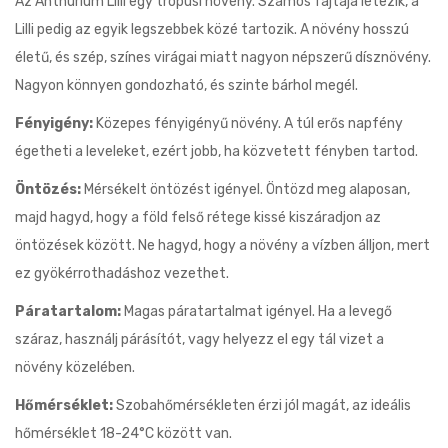
Az Anthurium Lilli egy trópusi növény. Számos fajtája létezik, a
Lilli pedig az egyik legszebbek közé tartozik. A növény hosszú
életű, és szép, színes virágai miatt nagyon népszerű dísznövény.
Nagyon könnyen gondozható, és szinte bárhol megél.
Fényigény:
Közepes fényigényű növény. A túl erős napfény
égetheti a leveleket, ezért jobb, ha közvetett fényben tartod.
Öntözés:
Mérsékelt öntözést igényel. Öntözd meg alaposan,
majd hagyd, hogy a föld felső rétege kissé kiszáradjon az
öntözések között. Ne hagyd, hogy a növény a vízben álljon, mert
ez gyökérrothadáshoz vezethet.
Páratartalom:
Magas páratartalmat igényel. Ha a levegő
száraz, használj párásítót, vagy helyezz el egy tál vizet a
növény közelében.
Hőmérséklet:
Szobahőmérsékleten érzi jól magát, az ideális
hőmérséklet 18-24°C között van.