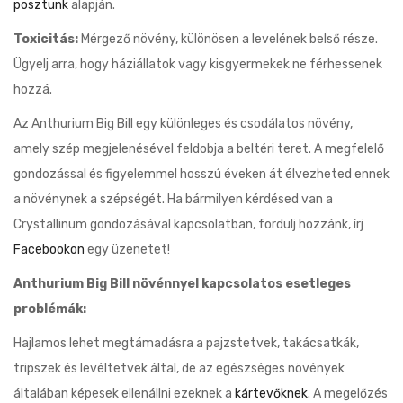
posztunk
alapján.
Toxicitás:
Mérgező növény, különösen a levelének belső része.
Ügyelj arra, hogy háziállatok vagy kisgyermekek ne férhessenek
hozzá.
Az Anthurium Big Bill egy különleges és csodálatos növény,
amely szép megjelenésével feldobja a beltéri teret. A megfelelő
gondozással és figyelemmel hosszú éveken át élvezheted ennek
a növénynek a szépségét. Ha bármilyen kérdésed van a
Crystallinum gondozásával kapcsolatban, fordulj hozzánk, írj
Facebookon
egy üzenetet!
Anthurium Big Bill növénnyel kapcsolatos esetleges
problémák:
Hajlamos lehet megtámadásra a pajzstetvek, takácsatkák,
tripszek és levéltetvek által, de az egészséges növények
általában képesek ellenállni ezeknek a
kártevőknek
. A megelőzés