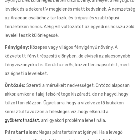
Gyönyörű és különleges beltéri dísznövény, amelyet a lenyűgöző
levelek és a dekoratív megjelenés miatt kedvelnek. A nemzetség
az Araceae családhoz tartozik, és trópusi és szubtrópusi
területeken honos. A Big Bill változatot az egyedi és hosszú zöld
levelei teszik különlegessé.
Fényigény:
Közepes vagy világos fényigényű növény. A
közvetett fényt részesíti előnyben, de elviseli az alacsonyabb
fényviszonyokat is. Kerüld az erős, közvetlen napsütést, mert
az égheti a leveleket.
Öntözés:
Szereti a mérsékelt nedvességet. Öntözd alaposan
akkor, amikor a talaj felső rétege kiszáradt, de ne hagyd, hogy
túlzottan elázzon. Ügyelj arra, hogy a vízelvezető lyukakon
keresztül távozzon a felesleges víz, hogy elkerüld a
gyökérrothadást
, ami gyakori probléma lehet nála.
Páratartalom:
Magas páratartalmat igényel. Ha a levegő