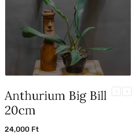
Anthurium Big Bill
Quito
Quere
20cm
6cm
12cm
24,000
Ft