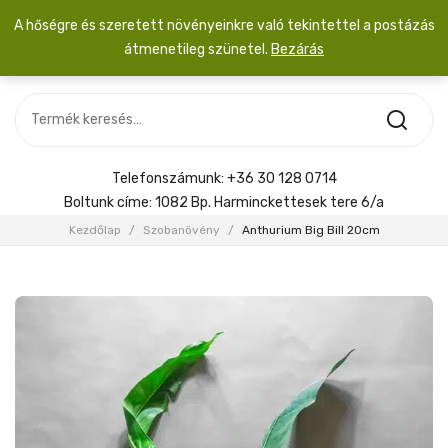
A hőségre és szeretett növényeinkre való tekintettel a postázás
átmenetileg szünetel.
Bezárás
Nincs termék a kosárban.
MOST ÉRKEZETT
Most érkezett
Szobanövény
SZOBANÖVÉNY
Hoya
Kiegészítők
HOYA
Telefonszámunk:
+36 30 128 0714
Menyasszonyi csokor
Boltunk címe:
1082 Bp. Harminckettesek tere 6/a
KIEGÉSZÍTŐK
Kezdőlap
/
Szobanövény
/
Anthurium Big Bill 20cm
MENYASSZONYI CSOKOR