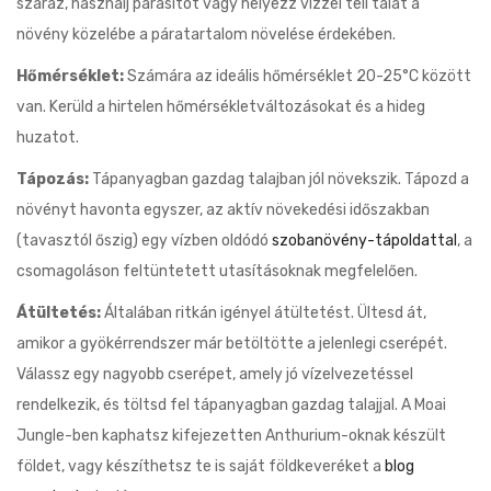
száraz, használj párásítót vagy helyezz vízzel teli tálat a
növény közelébe a páratartalom növelése érdekében.
Hőmérséklet:
Számára az ideális hőmérséklet 20-25°C között
van. Kerüld a hirtelen hőmérsékletváltozásokat és a hideg
huzatot.
Tápozás:
Tápanyagban gazdag talajban jól növekszik. Tápozd a
növényt havonta egyszer, az aktív növekedési időszakban
(tavasztól őszig) egy vízben oldódó
szobanövény-tápoldattal
, a
csomagoláson feltüntetett utasításoknak megfelelően.
Átültetés:
Általában ritkán igényel átültetést. Ültesd át,
amikor a gyökérrendszer már betöltötte a jelenlegi cserépét.
Válassz egy nagyobb cserépet, amely jó vízelvezetéssel
rendelkezik, és töltsd fel tápanyagban gazdag talajjal. A Moai
Jungle-ben kaphatsz kifejezetten Anthurium-oknak készült
földet, vagy készíthetsz te is saját földkeveréket a
blog