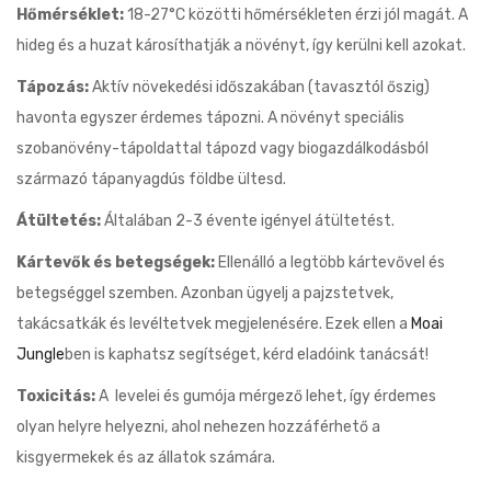
Hőmérséklet:
18-27°C közötti hőmérsékleten érzi jól magát. A
hideg és a huzat károsíthatják a növényt, így kerülni kell azokat.
Tápozás:
Aktív növekedési időszakában (tavasztól őszig)
havonta egyszer érdemes tápozni. A növényt speciális
szobanövény-tápoldattal tápozd vagy biogazdálkodásból
származó tápanyagdús földbe ültesd.
Átültetés:
Általában 2-3 évente igényel átültetést.
Kártevők és betegségek:
Ellenálló a legtöbb kártevővel és
betegséggel szemben. Azonban ügyelj a pajzstetvek,
takácsatkák és levéltetvek megjelenésére. Ezek ellen a
Moai
Jungle
ben is kaphatsz segítséget, kérd eladóink tanácsát!
Toxicitás:
A levelei és gumója mérgező lehet, így érdemes
olyan helyre helyezni, ahol nehezen hozzáférhető a
kisgyermekek és az állatok számára.