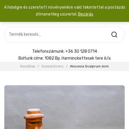
A hőségre és szeretett növényeinkre való tekintettel a postázás
átmenetileg szünetel.
Bezárás
Nincs termék a kosárban.
MOST ÉRKEZETT
Most érkezett
Szobanövény
SZOBANÖVÉNY
Hoya
Kiegészítők
HOYA
Telefonszámunk:
+36 30 128 0714
Menyasszonyi csokor
Boltunk címe:
1082 Bp. Harminckettesek tere 6/a
KIEGÉSZÍTŐK
Kezdőlap
/
Szobanövény
/
Alocasia Scalprum 6cm
MENYASSZONYI CSOKOR