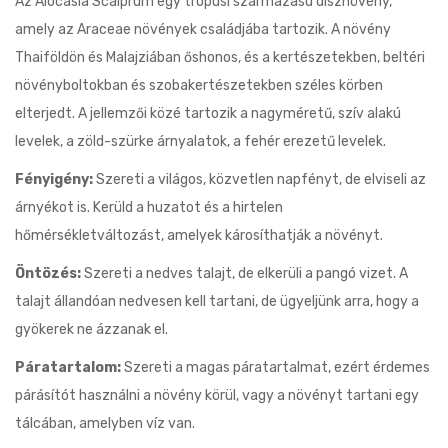
Az Alocasia Scalprum egy trópusi származású dísznövény,
amely az Araceae növények családjába tartozik. A növény
Thaiföldön és Malajziában őshonos, és a kertészetekben, beltéri
növényboltokban és szobakertészetekben széles körben
elterjedt. A jellemzői közé tartozik a nagyméretű, szív alakú
levelek, a zöld-szürke árnyalatok, a fehér erezetű levelek.
Fényigény:
Szereti a világos, közvetlen napfényt, de elviseli az
árnyékot is. Kerüld a huzatot és a hirtelen
hőmérsékletváltozást, amelyek károsíthatják a növényt.
Öntözés:
Szereti a nedves talajt, de elkerüli a pangó vizet. A
talajt állandóan nedvesen kell tartani, de ügyeljünk arra, hogy a
gyökerek ne ázzanak el.
Páratartalom:
Szereti a magas páratartalmat, ezért érdemes
párásítót használni a növény körül, vagy a növényt tartani egy
tálcában, amelyben víz van.