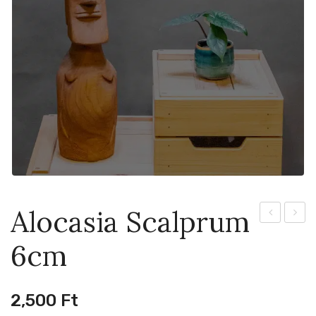
Alocasia Scalprum
Cuprea
Ocean
6cm
Red
6cm
Secret
Variegated
2,500
Ft
6cm