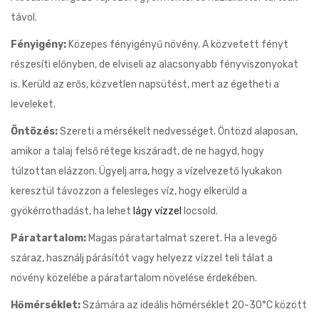
távol.
Fényigény:
Közepes fényigényű növény. A közvetett fényt
részesíti előnyben, de elviseli az alacsonyabb fényviszonyokat
is. Kerüld az erős, közvetlen napsütést, mert az égetheti a
leveleket.
Öntözés:
Szereti a mérsékelt nedvességet. Öntözd alaposan,
amikor a talaj felső rétege kiszáradt, de ne hagyd, hogy
túlzottan elázzon. Ügyelj arra, hogy a vízelvezető lyukakon
keresztül távozzon a felesleges víz, hogy elkerüld a
gyökérrothadást, ha lehet
lágy vízzel
locsold.
Páratartalom:
Magas páratartalmat szeret. Ha a levegő
száraz, használj párásítót vagy helyezz vízzel teli tálat a
növény közelébe a páratartalom növelése érdekében.
Hőmérséklet:
Számára az ideális hőmérséklet 20-30°C között