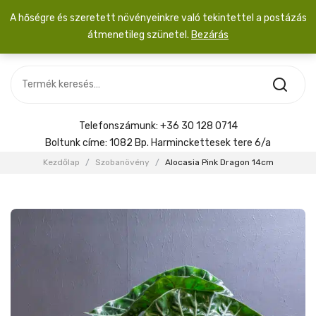
A hőségre és szeretett növényeinkre való tekintettel a postázás
átmenetileg szünetel.
Bezárás
Nincs termék a kosárban.
MOST ÉRKEZETT
Most érkezett
Szobanövény
SZOBANÖVÉNY
Hoya
Kiegészítők
HOYA
Telefonszámunk:
+36 30 128 0714
Menyasszonyi csokor
Boltunk címe:
1082 Bp. Harminckettesek tere 6/a
KIEGÉSZÍTŐK
Kezdőlap
/
Szobanövény
/
Alocasia Pink Dragon 14cm
MENYASSZONYI CSOKOR