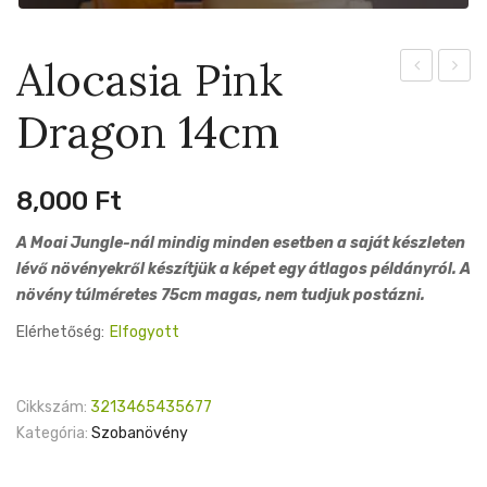
Alocasia Pink
Albostriatu
Siberi
Dragon 14cm
14cm
Tiger
17cm
8,000
Ft
A Moai Jungle-nál mindig minden esetben a saját készleten
lévő növényekről készítjük a képet egy átlagos példányról. A
növény túlméretes 75cm magas, nem tudjuk postázni.
Elérhetőség:
Elfogyott
Cikkszám:
3213465435677
Kategória:
Szobanövény