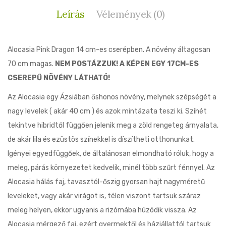
Leírás
Vélemények (0)
Alocasia Pink Dragon 14 cm-es cserépben. A növény áltagosan
70 cm magas.
NEM POSTÁZZUK!
A KÉPEN EGY 17CM-ES
CSEREPŰ NÖVÉNY LÁTHATÓ!
Az Alocasia egy Ázsiában őshonos növény, melynek szépségét a
nagy levelek ( akár 40 cm ) és azok mintázata teszi ki. Színét
tekintve hibridtől függően jelenik meg a zöld rengeteg árnyalata,
de akár lila és ezüstös színekkel is díszítheti otthonunkat.
Igényei egyedfüggőek, de általánosan elmondható róluk, hogy a
meleg, párás környezetet kedvelik, minél több szűrt fénnyel. Az
Alocasia hálás faj, tavasztól-őszig gyorsan hajt nagyméretű
leveleket, vagy akár virágot is, télen viszont tartsuk száraz
meleg helyen, ekkor ugyanis a rizómába húzódik vissza. Az
Alocasia mérgező faj, ezért gyermektől és háziállattól tartsuk