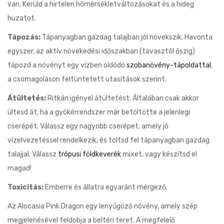
van. Kerüld a hirtelen hőmérsékletváltozásokat és a hideg
huzatot.
Tápozás:
Tápanyagban gazdag talajban jól növekszik. Havonta
egyszer, az aktív növekedési időszakban (tavasztól őszig)
tápozd a növényt egy vízben oldódó
szobanövény-tápoldattal
,
a csomagoláson feltüntetett utasítások szerint.
Átültetés:
Ritkán igényel átültetést. Általában csak akkor
ültesd át, ha a gyökérrendszer már betöltötte a jelenlegi
cserépét. Válassz egy nagyobb cserépet, amely jó
vízelvezetéssel rendelkezik, és töltsd fel tápanyagban gazdag
talajjal. Válassz
trópusi földkeverék
mixet, vagy készítsd el
magad!
Toxicitás:
Emberre és állatra egyaránt mérgező.
Az Alocasia Pink Dragon egy lenyűgöző növény, amely szép
megjelenésével feldobja a beltéri teret. A megfelelő