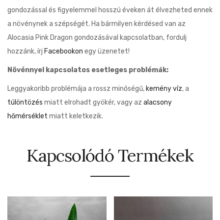
gondozással és figyelemmel hosszú éveken át élvezheted ennek
a növénynek a szépségét. Ha bármilyen kérdésed van az
Alocasia Pink Dragon gondozásával kapcsolatban, fordulj
hozzánk, írj
Facebookon
egy üzenetet!
Növénnyel kapcsolatos esetleges problémák:
Leggyakoribb problémája a rossz minőségű,
kemény víz
, a
túlöntözés
miatt elrohadt gyökér, vagy az
alacsony
hőmérséklet
miatt keletkezik.
Kapcsolódó Termékek