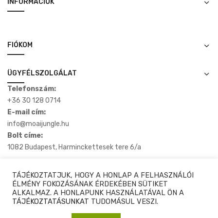
INFORMÁCIÓK
FIÓKOM
ÜGYFÉLSZOLGÁLAT
Telefonszám:
+36 30 128 0714
E-mail cím:
info@moaijungle.hu
Bolt címe:
1082 Budapest, Harminckettesek tere 6/a
TÁJÉKOZTATJUK, HOGY A HONLAP A FELHASZNÁLÓI
ÉLMÉNY FOKOZÁSÁNAK ÉRDEKÉBEN SÜTIKET
ALKALMAZ. A HONLAPUNK HASZNÁLATÁVAL ÖN A
Copyright © 2020-2025 Moaijungle.hu. Minden Jog Fenntartva.
TÁJÉKOZTATÁSUNKAT
TUDOMÁSUL VESZI.