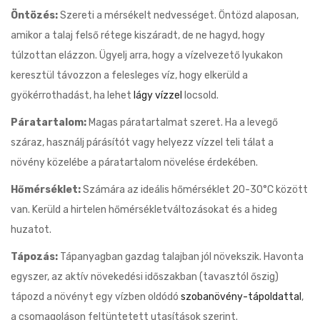
Öntözés:
Szereti a mérsékelt nedvességet. Öntözd alaposan,
amikor a talaj felső rétege kiszáradt, de ne hagyd, hogy
túlzottan elázzon. Ügyelj arra, hogy a vízelvezető lyukakon
keresztül távozzon a felesleges víz, hogy elkerüld a
gyökérrothadást, ha lehet
lágy vízzel
locsold.
Páratartalom:
Magas páratartalmat szeret. Ha a levegő
száraz, használj párásítót vagy helyezz vízzel teli tálat a
növény közelébe a páratartalom növelése érdekében.
Hőmérséklet:
Számára az ideális hőmérséklet 20-30°C között
van. Kerüld a hirtelen hőmérsékletváltozásokat és a hideg
huzatot.
Tápozás:
Tápanyagban gazdag talajban jól növekszik. Havonta
egyszer, az aktív növekedési időszakban (tavasztól őszig)
tápozd a növényt egy vízben oldódó
szobanövény-tápoldattal
,
a csomagoláson feltüntetett utasítások szerint.