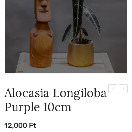
Alocasia Longiloba
Black
Michol
Purple 10cm
Magic
Roun
11cm
Type
8cm
12,000
Ft