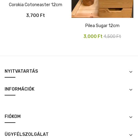
Corokia Cotoneaster 12cm
3,700
Ft
Pilea Sugar 12cm
Original
Current
3,000
Ft
4,500
Ft
price
price
was:
is:
4,500 Ft.
3,000 Ft.
NYITVATARTÁS
INFORMÁCIÓK
FIÓKOM
ÜGYFÉLSZOLGÁLAT