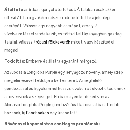
Átültetés:
Ritkán igényel átültetést. Általában csak akkor
ültesd át, ha a gyökérrendszer már betöltötte a jelenlegi
cserépét. Válassz egy nagyobb cserépet, amely jó
vízelvezetéssel rendelkezik, és töltsd fel tápanyagban gazdag
talajjal. Válassz
trópusi földkeverék
mixet, vagy készítsd el
magad!
Toxicitás:
Emberre és állatra egyaránt mérgező.
Az Alocasia Longiloba Purple egy lenyűgöző növény, amely szép
megjelenésével feldobja a beltéri teret. A megfelelő
gondozással és figyelemmel hosszú éveken át élvezheted ennek
a növénynek a szépségét. Ha bármilyen kérdésed van az
Alocasia Longiloba Purple gondozásával kapcsolatban, fordulj
hozzánk, írj
Facebookon
egy üzenetet!
Növénnyel kapcsolatos esetleges problémák: