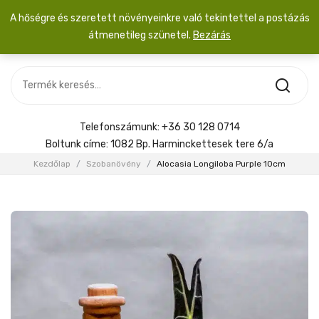
A hőségre és szeretett növényeinkre való tekintettel a postázás
átmenetileg szünetel.
Bezárás
Nincs termék a kosárban.
MOST ÉRKEZETT
Most érkezett
Szobanövény
SZOBANÖVÉNY
Hoya
Kiegészítők
HOYA
Telefonszámunk:
+36 30 128 0714
Menyasszonyi csokor
Boltunk címe:
1082 Bp. Harminckettesek tere 6/a
KIEGÉSZÍTŐK
Kezdőlap
/
Szobanövény
/
Alocasia Longiloba Purple 10cm
MENYASSZONYI CSOKOR