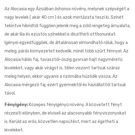
Az Alocasia egy Ázsiában őshonos növény, melynek szépségét a
nagy levelek ( akár 40 cm ) és azok mintázata teszi ki. Színét
tekintve hibridtől függően jelenik meg a zöld rengeteg árnyalata,
de akár lila és ezüstös színekkel is díszítheti otthonunkat.
Igényei egyedfüggőek, de általánosan elmondható róluk, hogy a
meleg, párás környezetet kedvelik, minél több szűrt fénnyel. Az
Alocasia hálás faj, tavasztól-őszig gyorsan hajt nagyméretű
leveleket, vagy akár virágot is, télen viszont tartsuk száraz
meleg helyen, ekkor ugyanis a rizómába húzódik vissza. Az
Alocasia mérgező faj, ezért gyermektől és háziállattól tartsuk
távol.
Fényigény:
Közepes fényigényű növény. A közvetett fényt
részesíti előnyben, de elviseli az alacsonyabb fényviszonyokat
is. Kerüld az erős, közvetlen napsütést, mert az égetheti a
leveleket.