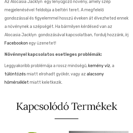
Az Alocasia Jacklyn egy lenyűgöző növény, amely szép
megjelenésével feldobja a beltéri teret. A megfelelő
gondozással és figyelemmel hosszú éveken át élvezheted ennek
a növénynek a szépségét. Ha bármilyen kérdésed van az
Alocasia Jacklyn gondozásával kapcsolatban, fordulj hozzánk, írj
Facebookon
egy üzenetet!
Növénnyel kapcsolatos esetleges problémák:
Leggyakoribb problémája a rossz minőségű,
kemény víz
, a
túlöntözés
miatt elrohadt gyökér, vagy az
alacsony
hőmérséklet
miatt keletkezik.
Kapcsolódó Termékek