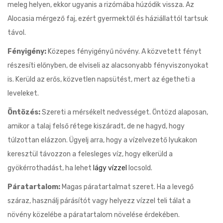
meleg helyen, ekkor ugyanis a rizómába húzódik vissza. Az
Alocasia mérgező faj, ezért gyermektől és háziállattól tartsuk
távol.
Fényigény:
Közepes fényigényű növény. A közvetett fényt
részesíti előnyben, de elviseli az alacsonyabb fényviszonyokat
is. Kerüld az erős, közvetlen napsütést, mert az égetheti a
leveleket.
Öntözés:
Szereti a mérsékelt nedvességet. Öntözd alaposan,
amikor a talaj felső rétege kiszáradt, de ne hagyd, hogy
túlzottan elázzon. Ügyelj arra, hogy a vízelvezető lyukakon
keresztül távozzon a felesleges víz, hogy elkerüld a
gyökérrothadást, ha lehet
lágy vízzel
locsold.
Páratartalom:
Magas páratartalmat szeret. Ha a levegő
száraz, használj párásítót vagy helyezz vízzel teli tálat a
növény közelébe a páratartalom növelése érdekében.