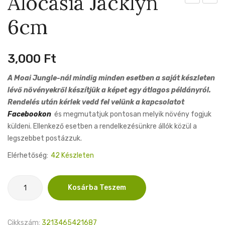
Alocasia Jacklyn
Mona
Tarant
6cm
Lisa
10cm
11cm
3,000
Ft
A Moai Jungle-nál mindig minden esetben a saját készleten
lévő növényekről készítjük a képet egy átlagos példányról.
Rendelés után kérlek vedd fel velünk a kapcsolatot
Facebookon
és megmutatjuk pontosan melyik növény fogjuk
küldeni. Ellenkező esetben a rendelkezésünkre állók közül a
legszebbet postázzuk.
Elérhetőség:
42 Készleten
Alocasia
Kosárba Teszem
Jacklyn
6cm
mennyiség
Cikkszám:
3213465421687