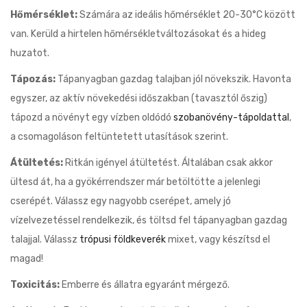
Hőmérséklet:
Számára az ideális hőmérséklet 20-30°C között
van. Kerüld a hirtelen hőmérsékletváltozásokat és a hideg
huzatot.
Tápozás:
Tápanyagban gazdag talajban jól növekszik. Havonta
egyszer, az aktív növekedési időszakban (tavasztól őszig)
tápozd a növényt egy vízben oldódó
szobanövény-tápoldattal
,
a csomagoláson feltüntetett utasítások szerint.
Átültetés:
Ritkán igényel átültetést. Általában csak akkor
ültesd át, ha a gyökérrendszer már betöltötte a jelenlegi
cserépét. Válassz egy nagyobb cserépet, amely jó
vízelvezetéssel rendelkezik, és töltsd fel tápanyagban gazdag
talajjal. Válassz
trópusi földkeverék
mixet, vagy készítsd el
magad!
Toxicitás:
Emberre és állatra egyaránt mérgező.