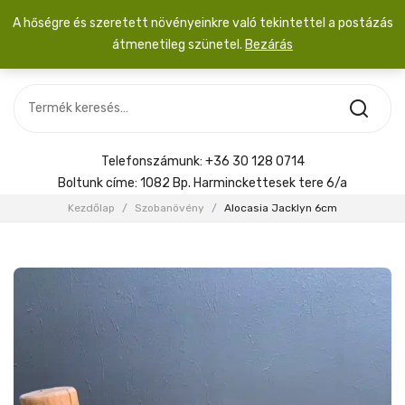
A hőségre és szeretett növényeinkre való tekintettel a postázás
átmenetileg szünetel.
Bezárás
Nincs termék a kosárban.
MOST ÉRKEZETT
Most érkezett
Szobanövény
SZOBANÖVÉNY
Hoya
Kiegészítők
HOYA
Telefonszámunk:
+36 30 128 0714
Menyasszonyi csokor
Boltunk címe:
1082 Bp. Harminckettesek tere 6/a
KIEGÉSZÍTŐK
Kezdőlap
/
Szobanövény
/
Alocasia Jacklyn 6cm
MENYASSZONYI CSOKOR