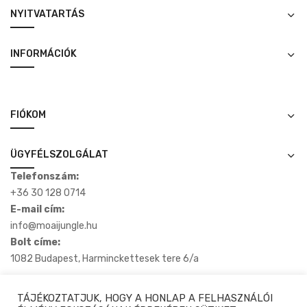
NYITVATARTÁS
INFORMÁCIÓK
FIÓKOM
ÜGYFÉLSZOLGÁLAT
Telefonszám:
+36 30 128 0714
E-mail cím:
info@moaijungle.hu
Bolt címe:
1082 Budapest, Harminckettesek tere 6/a
TÁJÉKOZTATJUK, HOGY A HONLAP A FELHASZNÁLÓI