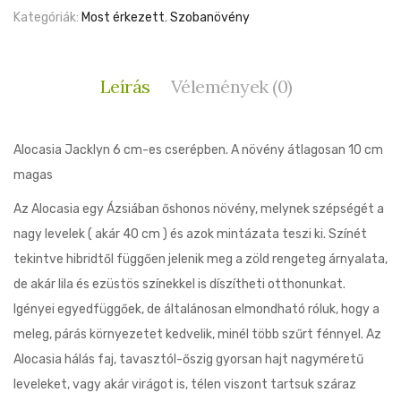
Kategóriák:
Most érkezett
,
Szobanövény
Leírás
Vélemények (0)
Alocasia Jacklyn 6 cm-es cserépben. A növény átlagosan 10 cm
magas
Az Alocasia egy Ázsiában őshonos növény, melynek szépségét a
nagy levelek ( akár 40 cm ) és azok mintázata teszi ki. Színét
tekintve hibridtől függően jelenik meg a zöld rengeteg árnyalata,
de akár lila és ezüstös színekkel is díszítheti otthonunkat.
Igényei egyedfüggőek, de általánosan elmondható róluk, hogy a
meleg, párás környezetet kedvelik, minél több szűrt fénnyel. Az
Alocasia hálás faj, tavasztól-őszig gyorsan hajt nagyméretű
leveleket, vagy akár virágot is, télen viszont tartsuk száraz