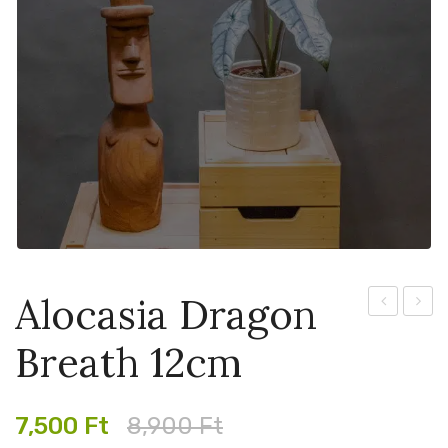
Alocasia Dragon
White
Silver
Breath 12cm
Lance
Nebul
9cm
14cm
Original
Current
7,500
Ft
8,900
Ft