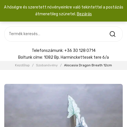
A hőségre és szeretett növényeinkre való tekintettel a postázás
átmenetileg szünetel.
Bezárás
Nincs termék a kosárban.
MOST ÉRKEZETT
Most érkezett
Szobanövény
SZOBANÖVÉNY
Hoya
Kiegészítők
HOYA
Telefonszámunk:
+36 30 128 0714
Menyasszonyi csokor
Boltunk címe:
1082 Bp. Harminckettesek tere 6/a
KIEGÉSZÍTŐK
Kezdőlap
/
Szobanövény
/
Alocasia Dragon Breath 12cm
MENYASSZONYI CSOKOR