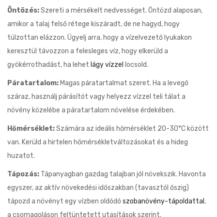
Öntözés:
Szereti a mérsékelt nedvességet. Öntözd alaposan,
amikor a talaj felső rétege kiszáradt, de ne hagyd, hogy
túlzottan elázzon. Ügyelj arra, hogy a vízelvezető lyukakon
keresztül távozzon a felesleges víz, hogy elkerüld a
gyökérrothadást, ha lehet
lágy vízzel
locsold.
Páratartalom:
Magas páratartalmat szeret. Ha a levegő
száraz, használj párásítót vagy helyezz vízzel teli tálat a
növény közelébe a páratartalom növelése érdekében.
Hőmérséklet:
Számára az ideális hőmérséklet 20-30°C között
van. Kerüld a hirtelen hőmérsékletváltozásokat és a hideg
huzatot.
Tápozás:
Tápanyagban gazdag talajban jól növekszik. Havonta
egyszer, az aktív növekedési időszakban (tavasztól őszig)
tápozd a növényt egy vízben oldódó
szobanövény-tápoldattal
,
a csomagoláson feltüntetett utasítások szerint.