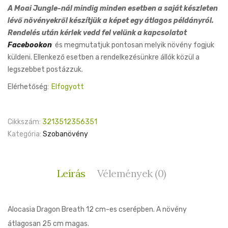
price
price
A Moai Jungle-nál mindig minden esetben a saját készleten
was:
is:
lévő növényekről készítjük a képet egy átlagos példányról.
8,900 Ft.
7,500 Ft.
Rendelés után kérlek vedd fel velünk a kapcsolatot
Facebookon
és megmutatjuk pontosan melyik növény fogjuk
küldeni. Ellenkező esetben a rendelkezésünkre állók közül a
legszebbet postázzuk.
Elérhetőség:
Elfogyott
Cikkszám:
3213512356351
Kategória:
Szobanövény
Leírás
Vélemények (0)
Alocasia Dragon Breath 12 cm-es cserépben. A növény
átlagosan 25 cm magas.