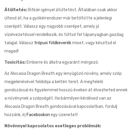
Átültetés:
Ritkán igényel átültetést. Általában csak akkor
ültesd át, ha a gyökérrendszer már betöltötte a jelenlegi
cserépét. Válassz egy nagyobb cserépet, amely jó
vízelvezetéssel rendelkezik, és töltsd fel tápanyagban gazdag
talajjal. Válassz
trópusi földkeverék
mixet, vagy készítsd el
magad!
Toxicitás:
Emberre és állatra egyaránt mérgező.
Az Alocasia Dragon Breath egy lenyűgöző növény, amely szép
megjelenésével feldobja a beltéri teret. A megfelelő
gondozással és figyelemmel hosszú éveken át élvezheted ennek
a növénynek a szépségét. Ha bármilyen kérdésed van az
Alocasia Dragon Breath gondozásával kapcsolatban, fordulj
hozzánk, írj
Facebookon
egy üzenetet!
Növénnyel kapcsolatos esetleges problémák: