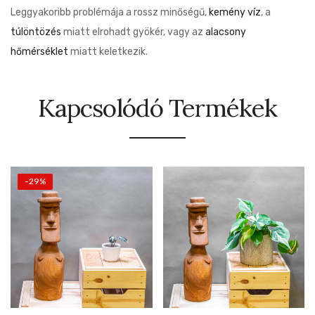
Leggyakoribb problémája a rossz minőségű,
kemény víz
, a
túlöntözés
miatt elrohadt gyökér, vagy az
alacsony
hőmérséklet
miatt keletkezik.
Kapcsolódó Termékek
-29%