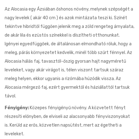
Az Alocasia egy Ázsiában őshonos növény, melynek szépségét a
nagy levelek ( akár 40 cm ) és azok mintázata teszi ki. Színét
tekintve hibridtől függően jelenik meg a zöld rengeteg árnyalata,
de akár lila és ezüstös színekkel is díszítheti otthonunkat.
Igényei egyedfüggőek, de általánosan elmondható róluk, hogy a
meleg, párás környezetet kedvelik, minél több szűrt fénnyel. Az
Alocasia hálás faj, tavasztól-őszig gyorsan hajt nagyméretű
leveleket, vagy akár virágot is, télen viszont tartsuk száraz
meleg helyen, ekkor ugyanis a rizómába húzódik vissza. Az
Alocasia mérgező faj, ezért gyermektől és háziállattól tartsuk
távol.
Fényigény:
Közepes fényigényű növény. A közvetett fényt
részesíti előnyben, de elviseli az alacsonyabb fényviszonyokat
is. Kerüld az erős, közvetlen napsütést, mert az égetheti a
leveleket.