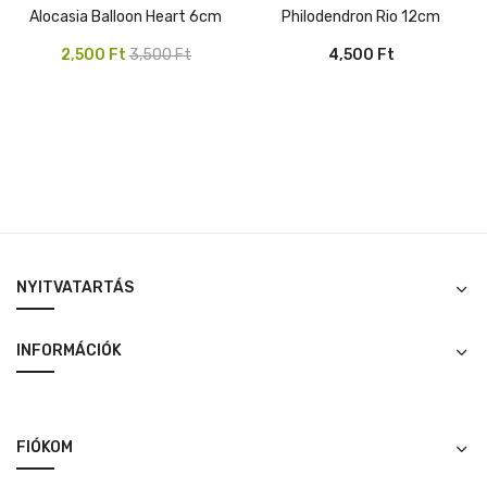
Alocasia Balloon Heart 6cm
Philodendron Rio 12cm
Original
Current
2,500
Ft
3,500
Ft
4,500
Ft
price
price
was:
is:
3,500 Ft.
2,500 Ft.
NYITVATARTÁS
INFORMÁCIÓK
FIÓKOM