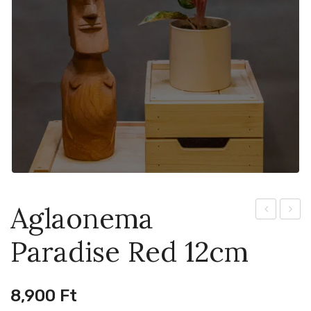
Aglaonema
Frydek
Red
Paradise Red 12cm
17cm
Zirkon
6cm
8,900
Ft