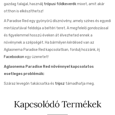
gazdag talajjal, használj
trópusi földkeverék
mixet, amit akár
otthon is elkészíthetsz!
A Paradise Red egy gyönyörű dísznövény, amely színes és egyedi
mintázatával feldobja a beltéri teret. A megfelelő gondozással
és figyelemmel hosszú éveken át élvezheted ennek a
növénynek a szépségét. Ha bármilyen kérdésed van az
Aglaonema Paradise Red kapcsolatban, fordulj hozzánk, írj
Facebookon
egy üzenetet!
Aglaonema Paradise Red növénnyel kapcsolatos
esetleges problémák:
Száraz levegőn takácsatka és
tripsz
támadhatja meg.
Kapcsolódó Termékek