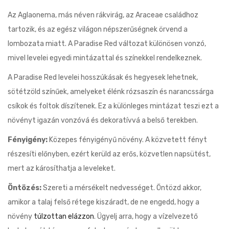
Az Aglaonema, más néven rákvirág, az Araceae családhoz
tartozik, és az egész világon népszerűségnek örvend a
lombozata miatt. A Paradise Red változat különösen vonzó,
mivel levelei egyedi mintázattal és színekkel rendelkeznek.
A Paradise Red levelei hosszúkásak és hegyesek lehetnek,
sötétzöld színűek, amelyeket élénk rózsaszín és narancssárga
csíkok és foltok díszítenek. Ez a különleges mintázat teszi ezt a
növényt igazán vonzóvá és dekoratívvá a belső terekben.
Fényigény:
Közepes fényigényű növény. A közvetett fényt
részesíti előnyben, ezért kerüld az erős, közvetlen napsütést,
mert az károsíthatja a leveleket.
Öntözés:
Szereti a mérsékelt nedvességet. Öntözd akkor,
amikor a talaj felső rétege kiszáradt, de ne engedd, hogy a
növény
túlzottan elázzon
. Ügyelj arra, hogy a vízelvezető