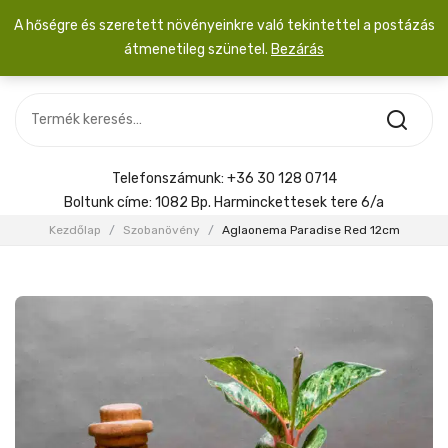
A hőségre és szeretett növényeinkre való tekintettel a postázás
átmenetileg szünetel.
Bezárás
Nincs termék a kosárban.
MOST ÉRKEZETT
Most érkezett
Szobanövény
SZOBANÖVÉNY
Hoya
Kiegészítők
HOYA
Telefonszámunk:
+36 30 128 0714
Menyasszonyi csokor
Boltunk címe:
1082 Bp. Harminckettesek tere 6/a
KIEGÉSZÍTŐK
Kezdőlap
/
Szobanövény
/
Aglaonema Paradise Red 12cm
MENYASSZONYI CSOKOR