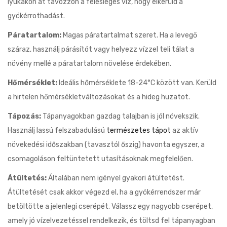
lyukakon át távozzon a felesleges víz, hogy elkerüld a
gyökérrothadást.
Páratartalom:
Magas páratartalmat szeret. Ha a levegő
száraz, használj párásítót vagy helyezz vízzel teli tálat a
növény mellé a páratartalom növelése érdekében.
Hőmérséklet:
Ideális hőmérséklete 18-24°C között van. Kerüld
a hirtelen hőmérsékletváltozásokat és a hideg huzatot.
Tápozás:
Tápanyagokban gazdag talajban is jól növekszik.
Használj lassú felszabadulású
természetes tápot
az aktív
növekedési időszakban (tavasztól őszig) havonta egyszer, a
csomagoláson feltüntetett utasításoknak megfelelően.
Átültetés:
Általában nem igényel gyakori átültetést.
Átültetését csak akkor végezd el, ha a gyökérrendszer már
betöltötte a jelenlegi cserépét. Válassz egy nagyobb cserépet,
amely jó vízelvezetéssel rendelkezik, és töltsd fel tápanyagban