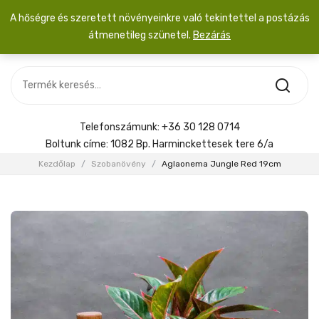
A hőségre és szeretett növényeinkre való tekintettel a postázás
átmenetileg szünetel.
Bezárás
Nincs termék a kosárban.
MOST ÉRKEZETT
Most érkezett
Szobanövény
SZOBANÖVÉNY
Hoya
Kiegészítők
HOYA
Telefonszámunk:
+36 30 128 0714
Menyasszonyi csokor
Boltunk címe:
1082 Bp. Harminckettesek tere 6/a
KIEGÉSZÍTŐK
Kezdőlap
/
Szobanövény
/
Aglaonema Jungle Red 19cm
MENYASSZONYI CSOKOR