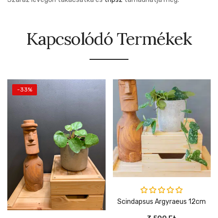
Kapcsolódó Termékek
-33%
Értékelés:
Scindapsus Argyraeus 12cm
5.00
/ 5