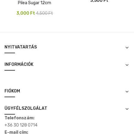
3,500
Ft
Pilea Sugar 12cm
Original
Current
3,000
Ft
4,500
Ft
price
price
was:
is:
4,500 Ft.
3,000 Ft.
NYITVATARTÁS
INFORMÁCIÓK
FIÓKOM
ÜGYFÉLSZOLGÁLAT
Telefonszám:
+36 30 128 0714
E-mail cím: