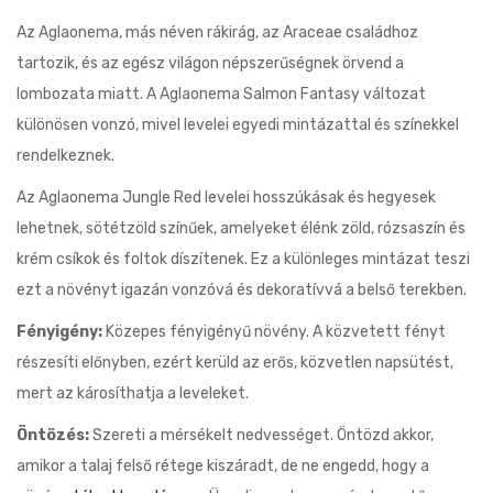
Az Aglaonema, más néven rákirág, az Araceae családhoz
tartozik, és az egész világon népszerűségnek örvend a
lombozata miatt. A Aglaonema Salmon Fantasy változat
különösen vonzó, mivel levelei egyedi mintázattal és színekkel
rendelkeznek.
Az Aglaonema Jungle Red levelei hosszúkásak és hegyesek
lehetnek, sötétzöld színűek, amelyeket élénk zöld, rózsaszín és
krém csíkok és foltok díszítenek. Ez a különleges mintázat teszi
ezt a növényt igazán vonzóvá és dekoratívvá a belső terekben.
Fényigény:
Közepes fényigényű növény. A közvetett fényt
részesíti előnyben, ezért kerüld az erős, közvetlen napsütést,
mert az károsíthatja a leveleket.
Öntözés:
Szereti a mérsékelt nedvességet. Öntözd akkor,
amikor a talaj felső rétege kiszáradt, de ne engedd, hogy a