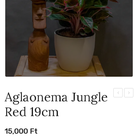
Aglaonema Jungle
Quadricolor
Legac
Red 19cm
12cm
12cm
15,000
Ft