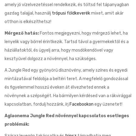
amely jó vízelvezetéssel rendelkezik, és töltsd fel tápanyagban
gazdag talajjal, használj
trópusi földkeverék
mixet, amit akár
otthon is elkészíthetsz!
Mérgező hatás:
Fontos megjegyezni, hogy mérgező lehet, ha
lenyelik vagy bőrrel érintkezik. Tartsd távol a gyermekektől és a
háziállatoktól, és ügyelj arra, hogy mosdókendővel vagy
kesztyűvel dolgozz a növénnyel, ha szükséges.
A Jungle Red egy gyönyörű dísznövény, amely színes és egyedi
mintázatával feldobja a beltéri teret. A megfelelő gondozással
és figyelemmel hosszú éveken át élvezheted ennek a
növénynek a szépségét. Ha bármilyen kérdésed van a rákvirággal
kapcsolatban, fordulj hozzánk, írj
Facebookon
egy üzenetet!
Aglaonema Jungle Red növénnyel kapcsolatos esetleges
problémák:
Száraz levegőn takácsatka és
tripsz
támadhatja meg.