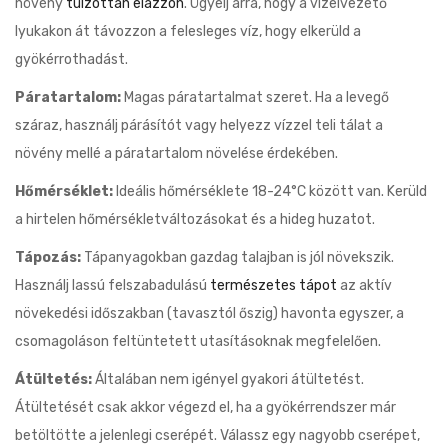
növény
túlzottan elázzon
. Ügyelj arra, hogy a vízelvezető
lyukakon át távozzon a felesleges víz, hogy elkerüld a
gyökérrothadást.
Páratartalom:
Magas páratartalmat szeret. Ha a levegő
száraz, használj párásítót vagy helyezz vízzel teli tálat a
növény mellé a páratartalom növelése érdekében.
Hőmérséklet:
Ideális hőmérséklete 18-24°C között van. Kerüld
a hirtelen hőmérsékletváltozásokat és a hideg huzatot.
Tápozás:
Tápanyagokban gazdag talajban is jól növekszik.
Használj lassú felszabadulású
természetes tápot
az aktív
növekedési időszakban (tavasztól őszig) havonta egyszer, a
csomagoláson feltüntetett utasításoknak megfelelően.
Átültetés:
Általában nem igényel gyakori átültetést.
Átültetését csak akkor végezd el, ha a gyökérrendszer már
betöltötte a jelenlegi cserépét. Válassz egy nagyobb cserépet,