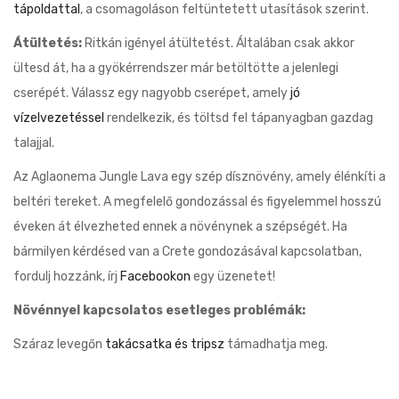
tápoldattal
, a csomagoláson feltüntetett utasítások szerint.
Átültetés:
Ritkán igényel átültetést. Általában csak akkor
ültesd át, ha a gyökérrendszer már betöltötte a jelenlegi
cserépét. Válassz egy nagyobb cserépet, amely
jó
vízelvezetéssel
rendelkezik, és töltsd fel tápanyagban gazdag
talajjal.
Az Aglaonema Jungle Lava egy szép dísznövény, amely élénkíti a
beltéri tereket. A megfelelő gondozással és figyelemmel hosszú
éveken át élvezheted ennek a növénynek a szépségét. Ha
bármilyen kérdésed van a Crete gondozásával kapcsolatban,
fordulj hozzánk, írj
Facebookon
egy üzenetet!
Növénnyel kapcsolatos esetleges problémák:
Száraz levegőn
takácsatka és tripsz
támadhatja meg.