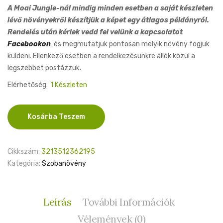
A Moai Jungle-nál mindig minden esetben a saját készleten
lévő növényekről készítjük a képet egy átlagos példányról.
Rendelés után kérlek vedd fel velünk a kapcsolatot
Facebookon
és megmutatjuk pontosan melyik növény fogjuk
küldeni. Ellenkező esetben a rendelkezésünkre állók közül a
legszebbet postázzuk.
Elérhetőség:
1 Készleten
Aglaonema
Kosárba Teszem
Jungle
Lava
19cm
Cikkszám:
3213512362195
mennyiség
Kategória:
Szobanövény
Leírás
További Információk
Vélemények (0)