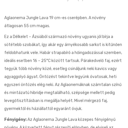
Aglaonema Jungle Lava 19 cm-es cserépben. A növény
átlagosan 55 cm magas.
Ez a Délkelet – Ázsiából származó növény ugyanis jól bírja a
sötétebb szobákat, így akár egy árnyékosabb sarkot is kitűnően
feldobhatunk vele. Habár strapabíró a hőingadozással szemben,
ideális esetben 16 – 25°C között tartsuk. Párakedvelő faj, ezért
tegyük több növény közé, esetleg csináljunk neki kavics vagy
agyaggolyó ágyat. Öntözést tekintve legyünk óvatosak, heti
egyszeri öntözés elég neki. Az Aglaonemáknak számtalan színű
és mintázatú hibridje megtalálható, szépsége mellett pedig
levegőtisztításban is megállja helyét. Mivel mérgező faj,
gyermektől és háziállattól egyaránt óvjuk.
Fényigény:
Az Aglaonema Jungle Lava közepes fényigényű
növény. A közvetett fényt részesíti előnyben, de elviseli az