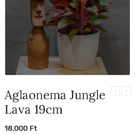
Aglaonema Jungle
Dragon
Spring
Lava 19cm
Scale
Fling
Mint
21cm
8cm
18,000
Ft