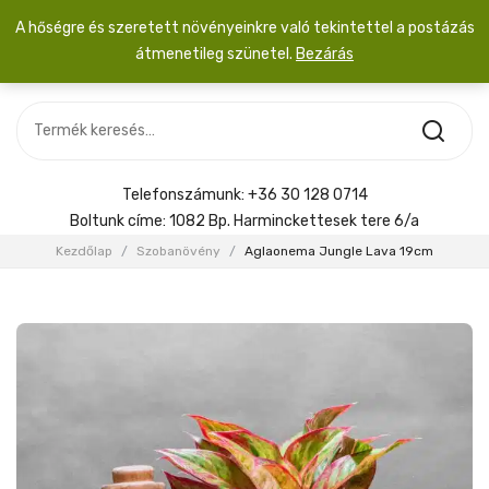
A hőségre és szeretett növényeinkre való tekintettel a postázás
átmenetileg szünetel.
Bezárás
Nincs termék a kosárban.
MOST ÉRKEZETT
Most érkezett
Szobanövény
SZOBANÖVÉNY
Hoya
Kiegészítők
HOYA
Telefonszámunk:
+36 30 128 0714
Menyasszonyi csokor
Boltunk címe:
1082 Bp. Harminckettesek tere 6/a
KIEGÉSZÍTŐK
Kezdőlap
/
Szobanövény
/
Aglaonema Jungle Lava 19cm
MENYASSZONYI CSOKOR