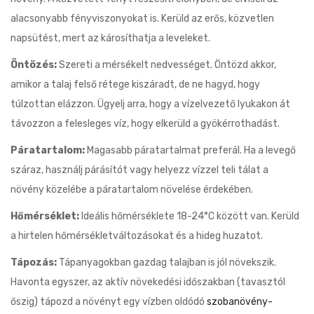
alacsonyabb fényviszonyokat is. Kerüld az erős, közvetlen
napsütést, mert az károsíthatja a leveleket.
Öntözés:
Szereti a mérsékelt nedvességet. Öntözd akkor,
amikor a talaj felső rétege kiszáradt, de ne hagyd, hogy
túlzottan elázzon. Ügyelj arra, hogy a vízelvezető lyukakon át
távozzon a felesleges víz, hogy elkerüld a gyökérrothadást.
Páratartalom:
Magasabb páratartalmat preferál. Ha a levegő
száraz, használj párásítót vagy helyezz vízzel teli tálat a
növény közelébe a páratartalom növelése érdekében.
Hőmérséklet:
Ideális hőmérséklete 18-24°C között van. Kerüld
a hirtelen hőmérsékletváltozásokat és a hideg huzatot.
Tápozás:
Tápanyagokban gazdag talajban is jól növekszik.
Havonta egyszer, az aktív növekedési időszakban (tavasztól
őszig) tápozd a növényt egy vízben oldódó
szobanövény-