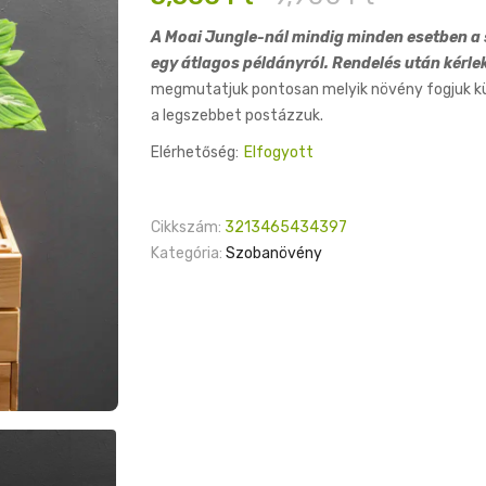
price
price
A Moai Jungle-nál mindig minden esetben a s
was:
is:
egy átlagos példányról. Rendelés után kérle
9,900 Ft.
5,500 Ft.
megmutatjuk pontosan melyik növény fogjuk küld
a legszebbet postázzuk.
Elérhetőség:
Elfogyott
Cikkszám:
3213465434397
Kategória:
Szobanövény