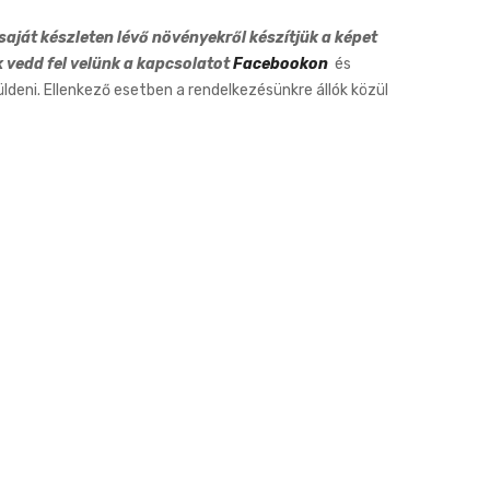
17cm
aját készleten lévő növényekről készítjük a képet
k vedd fel velünk a kapcsolatot
Facebookon
és
eni. Ellenkező esetben a rendelkezésünkre állók közül