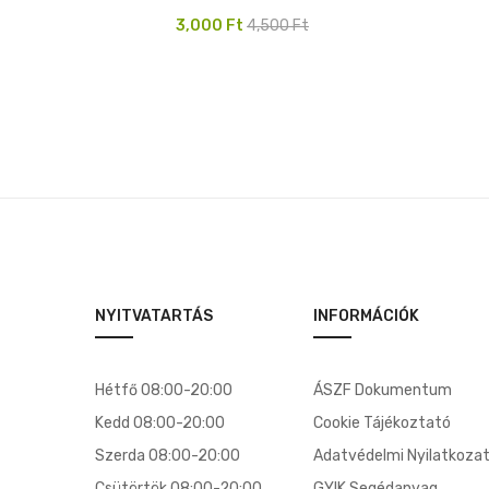
Original
Current
3,000
Ft
4,500
Ft
price
price
was:
is:
4,500 Ft.
3,000 Ft.
NYITVATARTÁS
INFORMÁCIÓK
Hétfő 08:00-20:00
ÁSZF Dokumentum
Kedd 08:00-20:00
Cookie Tájékoztató
Szerda 08:00-20:00
Adatvédelmi Nyilatkoza
Csütörtök 08:00-20:00
GYIK Segédanyag