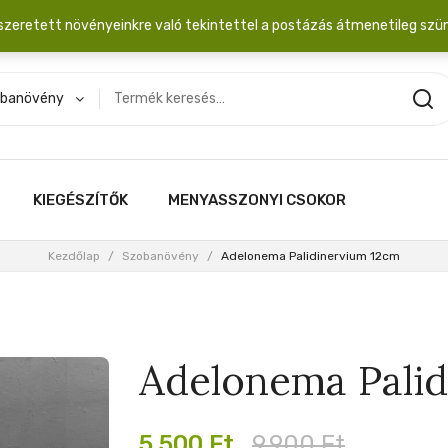
dobozba. 20.000 Ft érték felett INGYEN posta!
szeretett növényeinkre való tekintettel a postázás átmenetileg szü
banövény
KIEGÉSZÍTŐK
MENYASSZONYI CSOKOR
Kezdőlap
/
Szobanövény
/
Adelonema Palidinervium 12cm
Adelonema Pali
Original
Current
5,500
Ft
9,900
Ft