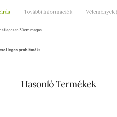
eírás
További Információk
Vélemények (
ny átlagosan 30cm magas.
esetleges problémák:
Hasonló Termékek