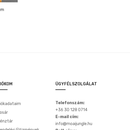
cm
IÓKOM
ÜGYFÉLSZOLGÁLAT
Telefonszám:
iókadataim
+36 30 128 0714
osár
E-mail cím:
énztár
info@moaijungle.hu
endelési Előzmények