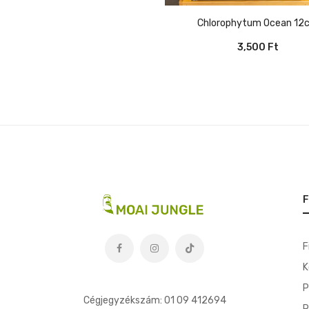
Chlorophytum Ocean 12
3,500
Ft
F
F
K
t
P
Cégjegyzékszám: 01 09 412694
R