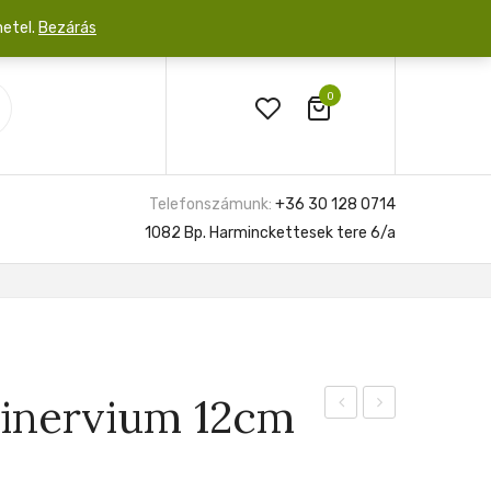
netel.
Bezárás
0
Telefonszámunk:
+36 30 128 0714
1082 Bp. Harminckettesek tere 6/a
dinervium 12cm
antarctica
Crystallinum
12cm
Hybrid