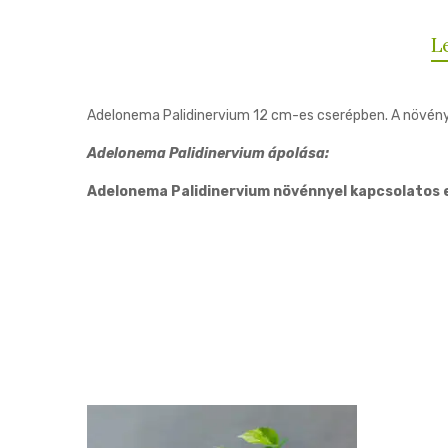
L
Adelonema Palidinervium 12 cm-es cserépben. A növé
Adelonema Palidinervium ápolása:
Adelonema Palidinervium növénnyel kapcsolatos 