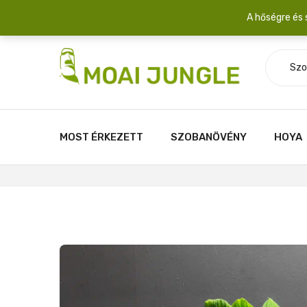
Szállítási díj: 2.200 Ft/csomag átlagosan 3-5 növény fér egy 
A hőségre és 
Szo
MOST ÉRKEZETT
SZOBANÖVÉNY
HOYA