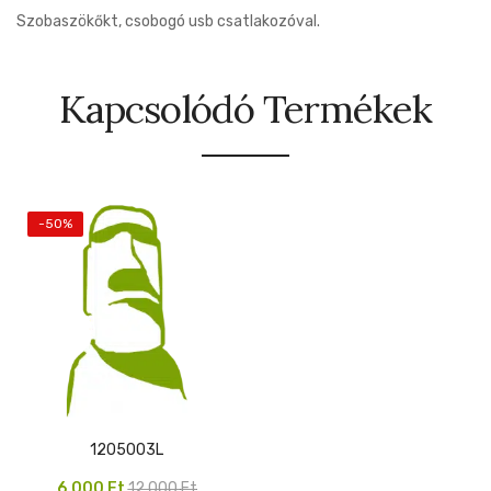
Szobaszökőkt, csobogó usb csatlakozóval.
Kapcsolódó Termékek
-50%
1205003L
Original
Current
6,000
Ft
12,000
Ft