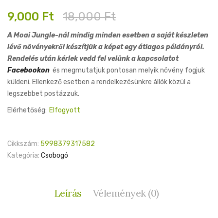
Original
Current
9,000
Ft
18,000
Ft
price
price
A Moai Jungle-nál mindig minden esetben a saját készleten
was:
is:
lévő növényekről készítjük a képet egy átlagos példányról.
18,000 Ft.
9,000 Ft.
Rendelés után kérlek vedd fel velünk a kapcsolatot
Facebookon
és megmutatjuk pontosan melyik növény fogjuk
küldeni. Ellenkező esetben a rendelkezésünkre állók közül a
legszebbet postázzuk.
Elérhetőség:
Elfogyott
Cikkszám:
5998379317582
Kategória:
Csobogó
Leírás
Vélemények (0)