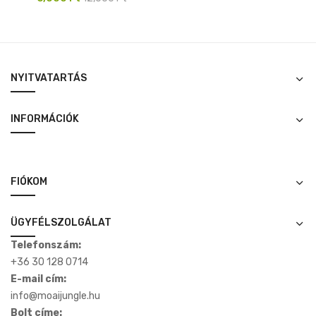
price
price
was:
is:
12,000 Ft.
6,000 Ft.
NYITVATARTÁS
INFORMÁCIÓK
FIÓKOM
ÜGYFÉLSZOLGÁLAT
Telefonszám:
+36 30 128 0714
E-mail cím:
info@moaijungle.hu
Bolt címe: