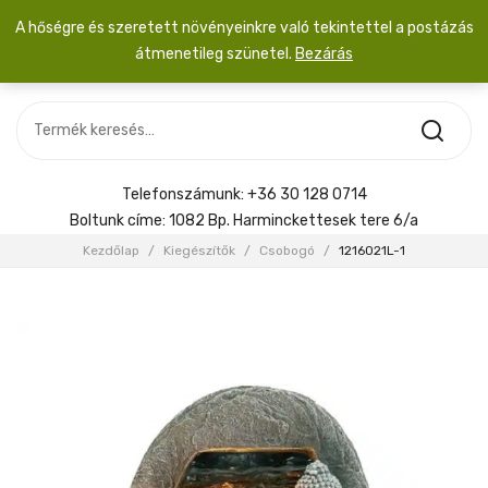
A hőségre és szeretett növényeinkre való tekintettel a postázás
átmenetileg szünetel.
Bezárás
Nincs termék a kosárban.
MOST ÉRKEZETT
Most érkezett
Szobanövény
SZOBANÖVÉNY
Hoya
Kiegészítők
HOYA
Telefonszámunk:
+36 30 128 0714
Menyasszonyi csokor
Boltunk címe:
1082 Bp. Harminckettesek tere 6/a
KIEGÉSZÍTŐK
Kezdőlap
/
Kiegészítők
/
Csobogó
/
1216021L-1
MENYASSZONYI CSOKOR