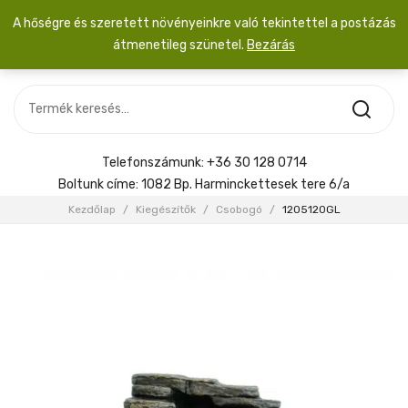
A hőségre és szeretett növényeinkre való tekintettel a postázás
átmenetileg szünetel.
Bezárás
Nincs termék a kosárban.
MOST ÉRKEZETT
Most érkezett
Szobanövény
SZOBANÖVÉNY
Hoya
Kiegészítők
HOYA
Telefonszámunk:
+36 30 128 0714
Menyasszonyi csokor
Boltunk címe:
1082 Bp. Harminckettesek tere 6/a
KIEGÉSZÍTŐK
Kezdőlap
/
Kiegészítők
/
Csobogó
/
1205120GL
MENYASSZONYI CSOKOR