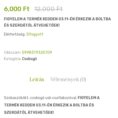
Original
Current
6,000
Ft
12,000
Ft
price
price
FIGYELEM A TERMÉK KEDDEN 03.11-ÉN ÉRKEZIK A BOLTBA
was:
is:
ÉS SZERDÁTÓL ÁTVEHETŐEK!
12,000 Ft.
6,000 Ft.
Elérhetőség:
Elfogyott
Cikkszám:
5998379325709
Kategória:
Csobogó
Leírás
Vélemények (0)
Szobaszökőkt, csobogó usb csatlakozóval.
FIGYELEM A
TERMÉK KEDDEN 03.11-ÉN ÉRKEZIK A BOLTBA ÉS
SZERDÁTÓL ÁTVEHETŐEK!