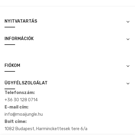
was:
is:
12,000 Ft.
6,000 Ft.
NYITVATARTÁS
INFORMÁCIÓK
FIÓKOM
ÜGYFÉLSZOLGÁLAT
Telefonszám:
+36 30 128 0714
E-mail cím:
info@moaijungle.hu
Bolt címe:
1082 Budapest, Harminckettesek tere 6/a