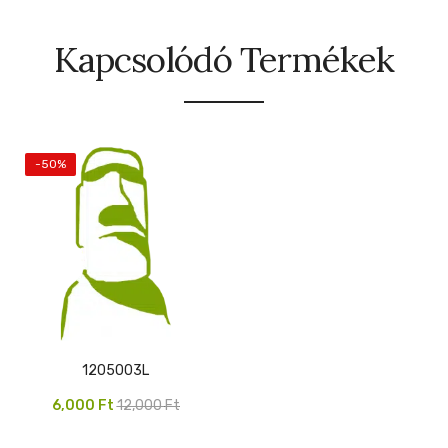
Kapcsolódó Termékek
-50%
1205003L
Original
Current
6,000
Ft
12,000
Ft
price
price