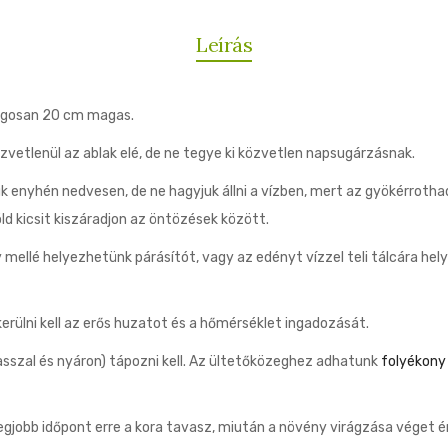
Leírás
agosan 20 cm magas.
vetlenül az ablak elé, de ne tegye ki közvetlen napsugárzásnak.
 enyhén nedvesen, de ne hagyjuk állni a vízben, mert az gyökérrotha
d kicsit kiszáradjon az öntözések között.
ellé helyezhetünk párásítót, vagy az edényt vízzel teli tálcára hely
erülni kell az erős huzatot és a hőmérséklet ingadozását.
sszal és nyáron) tápozni kell. Az ültetőközeghez adhatunk
folyékony
legjobb időpont erre a kora tavasz, miután a növény virágzása véget ér