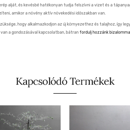
erép alját, és kevésbé hatékonyan tudja felszívni a vizet és a tápanya
íteni, amikor a növény aktív növekedési időszakban van.
szüksége, hogy alkalmazkodjon az új környezethez és talajhoz, így leg
d van a gondozásával kapcsolatban, bátran
fordulj hozzánk bizalomma
Kapcsolódó Termékek