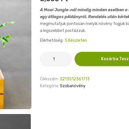
A Moai Jungle-nál mindig minden esetben a s
egy átlagos példányról. Rendelés után kérle
megmutatjuk pontosan melyik növény fogjuk küld
a legszebbet postázzuk.
Elérhetőség:
5 Készleten
Asplenium
Kosárba Tes
Antiquum
11cm
mennyiség
Cikkszám:
3213512361713
Kategória:
Szobanövény