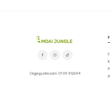
F
F
K
t
P
Cégjegyzékszám: 01 09 412694
R