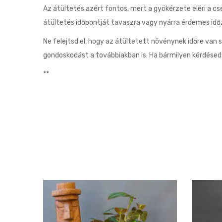
Az átültetés azért fontos, mert a gyökérzete eléri a cs
átültetés időpontját tavaszra vagy nyárra érdemes időz
Ne felejtsd el, hogy az átültetett növénynek időre van 
gondoskodást a továbbiakban is. Ha bármilyen kérdése
**