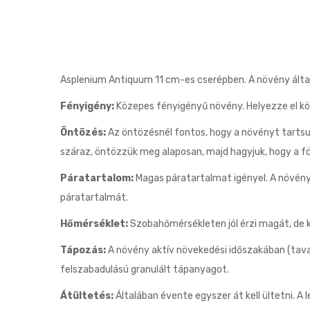
Asplenium Antiquum 11 cm-es cserépben. A növény ált
Fényigény:
Közepes fényigényű növény. Helyezze el köz
Öntözés:
Az öntözésnél fontos, hogy a növényt tartsuk
száraz, öntözzük meg alaposan, majd hagyjuk, hogy a föl
Páratartalom:
Magas páratartalmat igényel. A növény m
páratartalmát.
Hőmérséklet:
Szobahőmérsékleten jól érzi magát, de k
Tápozás:
A növény aktív növekedési időszakában (tava
felszabadulású granulált tápanyagot.
Átültetés:
Általában évente egyszer át kell ültetni. A 