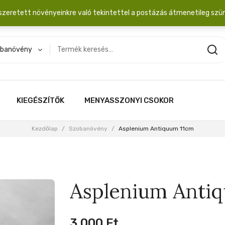
dobozba. 20.000 Ft érték felett INGYEN posta!
szeretett növényeinkre való tekintettel a postázás átmenetileg szü
banövény
KIEGÉSZÍTŐK
MENYASSZONYI CSOKOR
Kezdőlap
/
Szobanövény
/
Asplenium Antiquum 11cm
Asplenium Anti
3,000
Ft