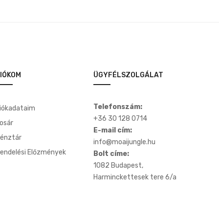
IÓKOM
ÜGYFÉLSZOLGÁLAT
Telefonszám:
iókadataim
+36 30 128 0714
osár
E-mail cím:
énztár
info@moaijungle.hu
endelési Előzmények
Bolt címe:
1082 Budapest,
Harminckettesek tere 6/a