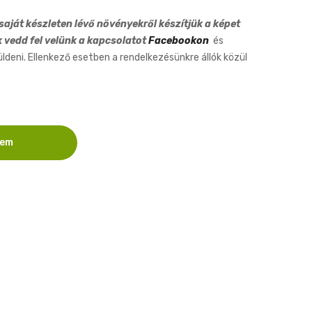
aját készleten lévő növényekről készítjük a képet
k vedd fel velünk a kapcsolatot
Facebookon
és
eni. Ellenkező esetben a rendelkezésünkre állók közül
zem