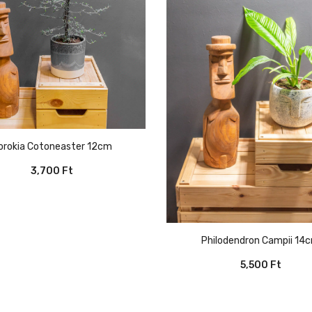
Corokia Cotoneaster 12cm
3,700
Ft
Philodendron Campii 14
5,500
Ft