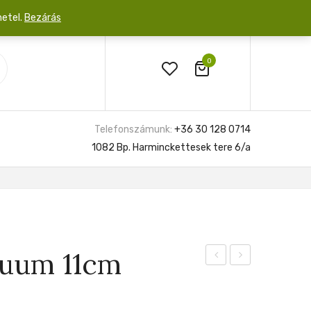
netel.
Bezárás
0
Telefonszámunk:
+36 30 128 0714
1082 Bp. Harminckettesek tere 6/a
quum 11cm
Nidus
Laniata
8cm
6cm