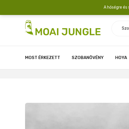
Szállítási díj: 2.200 Ft/csomag átlagosan 3-5 növény fér egy 
A hőségre és 
Szo
MOST ÉRKEZETT
SZOBANÖVÉNY
HOYA