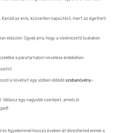
. Kerüld az erős, közvetlen napsütést, mert az égetheti
an elázzon. Ügyelj arra, hogy a vízelvezető lyukakon
 közelébe a páratartalom növelése érdekében.
uzatot.
ápozd a növényt egy vízben oldódó
szobanövény-
ét. Válassz egy nagyobb cserépet, amely jó
agad!
al és figyelemmel hosszú éveken át élvezheted ennek a