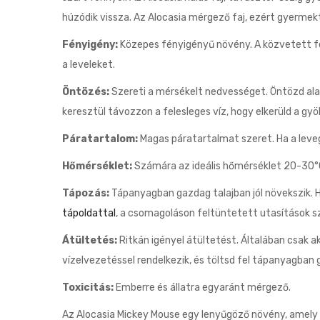
húzódik vissza. Az Alocasia mérgező faj, ezért gyermektő
Fényigény:
Közepes fényigényű növény. A közvetett fén
a leveleket.
Öntözés:
Szereti a mérsékelt nedvességet. Öntözd alapo
keresztül távozzon a felesleges víz, hogy elkerüld a gy
Páratartalom:
Magas páratartalmat szeret. Ha a leveg
Hőmérséklet:
Számára az ideális hőmérséklet 20-30°C 
Tápozás:
Tápanyagban gazdag talajban jól növekszik. 
tápoldattal
, a csomagoláson feltüntetett utasítások sz
Átültetés:
Ritkán igényel átültetést. Általában csak a
vízelvezetéssel rendelkezik, és töltsd fel tápanyagban g
Toxicitás:
Emberre és állatra egyaránt mérgező.
Az Alocasia Mickey Mouse egy lenyűgöző növény, amely 