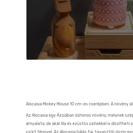
Alocasia Mickey Mouse 10 cm-es cserépben. A növény 
Az Alocasia egy Ázsiában őshonos növény, melynek szépsé
árnyalata, de akár lila és ezüstös színekkel is díszíthe
szűrt fénnyel. Az Alocasia hálás faj, tavasztól-őszig g