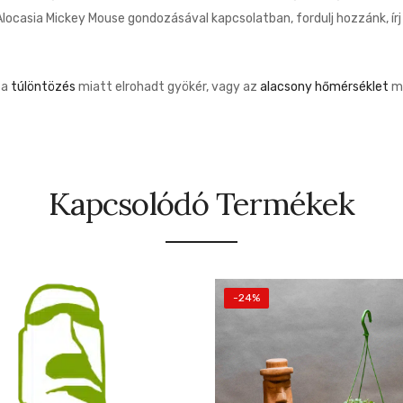
locasia Mickey Mouse gondozásával kapcsolatban, fordulj hozzánk, ír
, a
túlöntözés
miatt elrohadt gyökér, vagy az
alacsony hőmérséklet
mi
Kapcsolódó Termékek
-24%