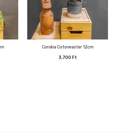
4cm
Corokia Cotoneaster 12cm
3,700
Ft