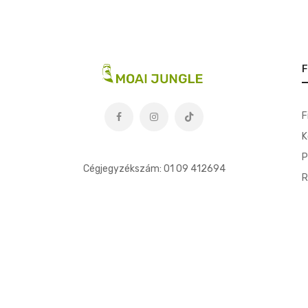
F
F
K
t
P
Cégjegyzékszám: 01 09 412694
R