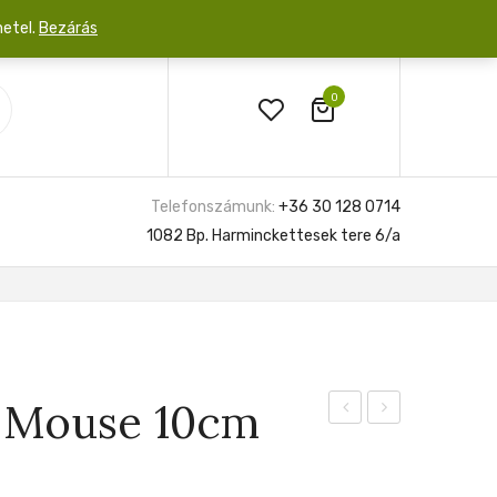
netel.
Bezárás
0
Telefonszámunk:
+36 30 128 0714
1082 Bp. Harminckettesek tere 6/a
y Mouse 10cm
moha
Silver
prémium
Nebula