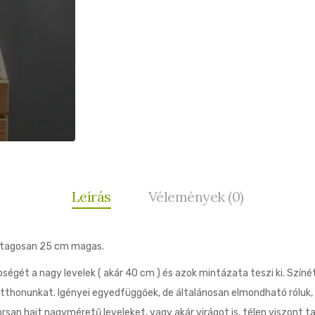
Leírás
Vélemények (0)
áltagosan 25 cm magas.
gét a nagy levelek ( akár 40 cm ) és azok mintázata teszi ki. Színét
ti otthonunkat. Igényei egyedfüggőek, de általánosan elmondható róluk
yorsan hajt nagyméretű leveleket, vagy akár virágot is, télen viszont 