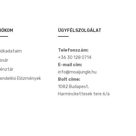
IÓKOM
ÜGYFÉLSZOLGÁLAT
Telefonszám:
iókadataim
+36 30 128 0714
osár
E-mail cím:
énztár
info@moaijungle.hu
endelési Előzmények
Bolt címe:
1082 Budapest,
Harminckettesek tere 6/a