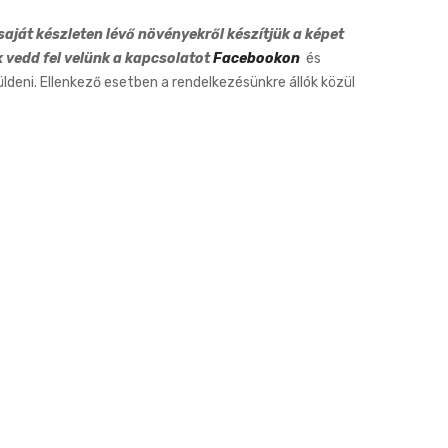
6cm
aját készleten lévő növényekről készítjük a képet
k vedd fel velünk a kapcsolatot
Facebookon
és
eni. Ellenkező esetben a rendelkezésünkre állók közül