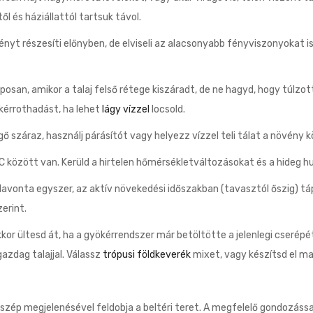
l és háziállattól tartsuk távol.
yt részesíti előnyben, de elviseli az alacsonyabb fényviszonyokat is
san, amikor a talaj felső rétege kiszáradt, de ne hagyd, hogy túlzott
ökérrothadást, ha lehet
lágy vízzel
locsold.
ő száraz, használj párásítót vagy helyezz vízzel teli tálat a növény
között van. Kerüld a hirtelen hőmérsékletváltozásokat és a hideg h
Havonta egyszer, az aktív növekedési időszakban (tavasztól őszig) t
erint.
kkor ültesd át, ha a gyökérrendszer már betöltötte a jelenlegi cserép
azdag talajjal. Válassz
trópusi földkeverék
mixet, vagy készítsd el m
szép megjelenésével feldobja a beltéri teret. A megfelelő gondozáss