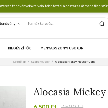
dobozba. 20.000 Ft érték felett INGYEN posta!
szeretett növényeinkre való tekintettel a postázás átmenetileg szü
banövény
KIEGÉSZÍTŐK
MENYASSZONYI CSOKOR
Kezdőlap
/
Szobanövény
/
Alocasia Mickey Mouse 10cm
Alocasia Micke
Original
Current
6,500
Ft
7,500
Ft