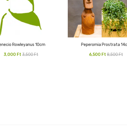
Senecio Rowleyanus 10cm
Peperomia Prostrata 1
Original
Current
Original
Current
3,000
Ft
3,500
Ft
6,500
Ft
8,500
Ft
price
price
price
price
was:
is:
was:
is:
3,500 Ft.
3,000 Ft.
8,500 Ft.
6,500 Ft.