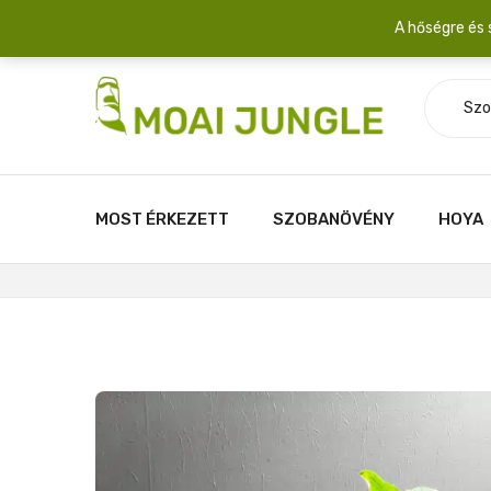
Szállítási díj: 2.200 Ft/csomag átlagosan 3-5 növény fér egy 
A hőségre és 
Szo
MOST ÉRKEZETT
SZOBANÖVÉNY
HOYA