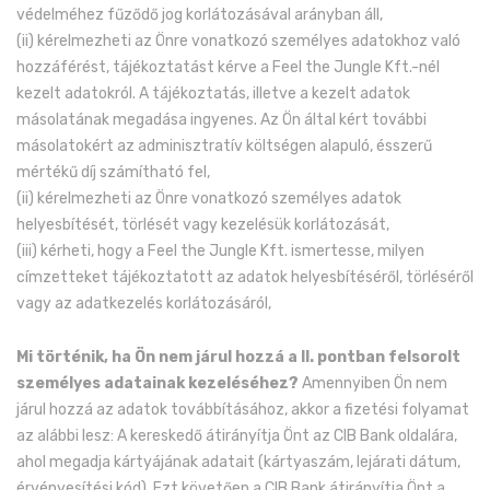
védelméhez fűződő jog korlátozásával arányban áll,
(ii) kérelmezheti az Önre vonatkozó személyes adatokhoz való
hozzáférést, tájékoztatást kérve a Feel the Jungle Kft.-nél
kezelt adatokról. A tájékoztatás, illetve a kezelt adatok
másolatának megadása ingyenes. Az Ön által kért további
másolatokért az adminisztratív költségen alapuló, ésszerű
mértékű díj számítható fel,
(ii) kérelmezheti az Önre vonatkozó személyes adatok
helyesbítését, törlését vagy kezelésük korlátozását,
(iii) kérheti, hogy a Feel the Jungle Kft. ismertesse, milyen
címzetteket tájékoztatott az adatok helyesbítéséről, törléséről
vagy az adatkezelés korlátozásáról,
Mi történik, ha Ön nem járul hozzá a II. pontban felsorolt
személyes adatainak kezeléséhez?
Amennyiben Ön nem
járul hozzá az adatok továbbításához, akkor a fizetési folyamat
az alábbi lesz: A kereskedő átirányítja Önt az CIB Bank oldalára,
ahol megadja kártyájának adatait (kártyaszám, lejárati dátum,
érvényesítési kód). Ezt követően a CIB Bank átirányítja Önt a