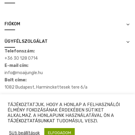
FIÓKOM
ÜGYFÉLSZOLGÁLAT
Telefonszám:
+36 30 128 0714
E-mail cím:
info@moaijungle.hu
Bolt címe:
1082 Budapest, Harminckettesek tere 6/a
TÁJÉKOZTATJUK, HOGY A HONLAP A FELHASZNÁLÓI
ÉLMÉNY FOKOZÁSÁNAK ÉRDEKÉBEN SÜTIKET
ALKALMAZ. A HONLAPUNK HASZNÁLATÁVAL ÖN A
Copyright © 2020-2025 Moaijungle.hu. Minden Jog Fenntartva.
TÁJÉKOZTATÁSUNKAT
TUDOMÁSUL VESZI.
Süti beállítások
ELFOGADOM