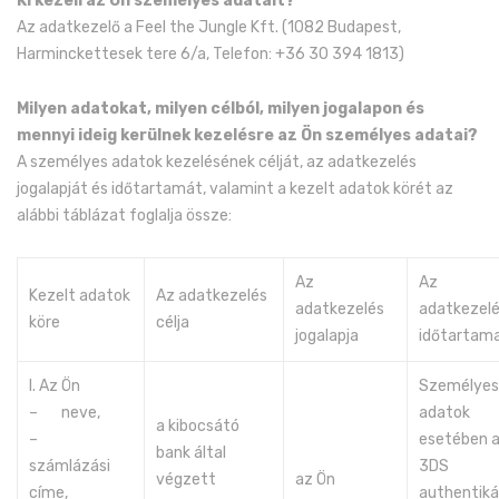
Ki kezeli az Ön személyes adatait?
Az adatkezelő a Feel the Jungle Kft. (1082 Budapest,
Harminckettesek tere 6/a, Telefon: +36 30 394 1813)
Milyen adatokat, milyen célból, milyen jogalapon és
mennyi ideig kerülnek kezelésre az Ön személyes adatai?
A személyes adatok kezelésének célját, az adatkezelés
jogalapját és időtartamát, valamint a kezelt adatok körét az
alábbi táblázat foglalja össze:
Az
Az
Kezelt adatok
Az adatkezelés
adatkezelés
adatkezel
köre
célja
jogalapja
időtartam
I. Az Ön
Személyes
– neve,
adatok
a kibocsátó
–
esetében 
bank által
számlázási
3DS
végzett
az Ön
címe,
authentiká