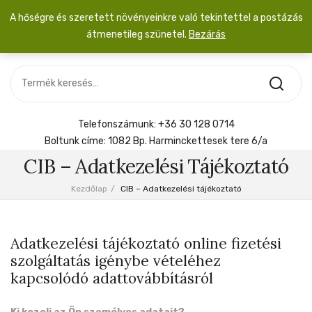
A hőségre és szeretett növényeinkre való tekintettel a postázás
átmenetileg szünetel.
Bezárás
Nincs termék a kosárban.
MOST ÉRKEZETT
Most érkezett
Szobanövény
SZOBANÖVÉNY
Hoya
Kiegészítők
HOYA
Telefonszámunk:
+36 30 128 0714
Menyasszonyi csokor
Boltunk címe:
1082 Bp. Harminckettesek tere 6/a
KIEGÉSZÍTŐK
CIB – Adatkezelési Tájékoztató
MENYASSZONYI CSOKOR
Kezdőlap
/
CIB – Adatkezelési tájékoztató
Adatkezelési tájékoztató online fizetési
szolgáltatás igénybe vételéhez
kapcsolódó adattovábbításról