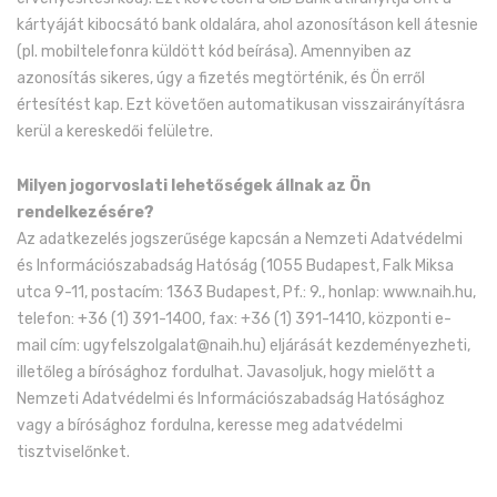
kártyáját kibocsátó bank oldalára, ahol azonosításon kell átesnie
(pl. mobiltelefonra küldött kód beírása). Amennyiben az
azonosítás sikeres, úgy a fizetés megtörténik, és Ön erről
értesítést kap. Ezt követően automatikusan visszairányításra
kerül a kereskedői felületre.
Milyen jogorvoslati lehetőségek állnak az Ön
rendelkezésére?
Az adatkezelés jogszerűsége kapcsán a Nemzeti Adatvédelmi
és Információszabadság Hatóság (1055 Budapest, Falk Miksa
utca 9-11, postacím: 1363 Budapest, Pf.: 9., honlap: www.naih.hu,
telefon: +36 (1) 391-1400, fax: +36 (1) 391-1410, központi e-
mail cím: ugyfelszolgalat@naih.hu) eljárását kezdeményezheti,
illetőleg a bírósághoz fordulhat. Javasoljuk, hogy mielőtt a
Nemzeti Adatvédelmi és Információszabadság Hatósághoz
vagy a bírósághoz fordulna, keresse meg adatvédelmi
tisztviselőnket.