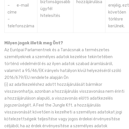
biztonságosabb
hozzájárulása
– e-mail
erejéig, ezt
ügyfél
címe
követően
hitelesítés
–
törlésre
telefonszáma
kerülnek.
Milyen jogok illetik meg Önt?
Az Európai Parlamentnek és a Tanácsnak a természetes
személyeknek a személyes adatok kezelése tekintetében
történő védelméről és az ilyen adatok szabad áramlásáról,
valamint a 95/46/EK irányelv hatályon kívül helyezéséről szóló
2016/679/EU rendelete alapján Ön
(i) az adatkezeléshez adott hozzájárulását bármikor
visszavonhatja, azonban a hozzájárulás visszavonása nem érinti
a hozzájáruláson alapuló, a visszavonás előtti adatkezelés
jogszerűségét. A Feel the Jungle Kft. a hozzájárulás
visszavonását követően is kezelheti a személyes adatokat jogi
kötelezettségeik teljesítése vagy jogos érdekei érvényesítése
céljából, ha az érdek érvényesítése a személyes adatok