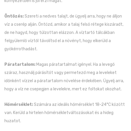
környezetben is jól érzi magát.
Öntözés:
Szereti a nedves talajt, de ügyelj arra, hogy ne álljon
víz a cserép alján. Öntözd, amikor a talaj felső rétege kiszáradt,
de ne hagyd, hogy túlzottan elázzon. A víztartó tálcákban
felgyülemlő víztől távolítsd el a növényt, hogy elkerüld a
gyökérrothadást.
Páratartalom:
Magas páratartalmat igényel. Ha a levegő
száraz, használj párásítót vagy permetezd meg a leveleket
időnként vízzel a páratartalom növelése érdekében. Ügyelj arra,
hogy a víz ne csepegjen a levelekre, mert ez foltokat okozhat.
Hőmérséklet:
Számára az ideális hőmérséklet 18-24°C között
van. Kerüld a hirtelen hőmérsékletváltozásokat és a hideg
huzatot.