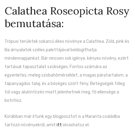
Calathea Roseopicta Rosy
bemutatása:
Trópusi területek sokarcú ékes növénye a Calathea. Zöld, pink és
lila árnyalatok széles palettájával boldogíthatja
mindennapjainkat. Bár nincsen sok igénye, kényes növény, ezért
tartásuk tapasztalat szükséges. Fontos számára az
egyenletes, meleg szobahőmérséklet, a magas páratartalom, a
tápanyagdús talaj, és a bőséges szórt fény. Betegségek főleg
túl vagy alulöntözés miatt jelenhetnek meg, fő ellensége a
botritisz.
Korábban már írtunk egy blogposztot is a Maranta családba
tartozó növényekről, amit
itt
olvashatsz el.