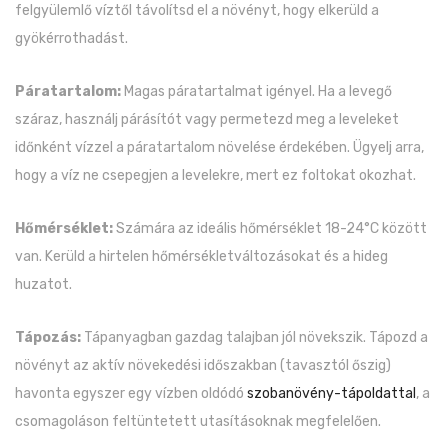
felgyülemlő víztől távolítsd el a növényt, hogy elkerüld a
gyökérrothadást.
Páratartalom:
Magas páratartalmat igényel. Ha a levegő
száraz, használj párásítót vagy permetezd meg a leveleket
időnként vízzel a páratartalom növelése érdekében. Ügyelj arra,
hogy a víz ne csepegjen a levelekre, mert ez foltokat okozhat.
Hőmérséklet:
Számára az ideális hőmérséklet 18-24°C között
van. Kerüld a hirtelen hőmérsékletváltozásokat és a hideg
huzatot.
Tápozás:
Tápanyagban gazdag talajban jól növekszik. Tápozd a
növényt az aktív növekedési időszakban (tavasztól őszig)
havonta egyszer egy vízben oldódó
szobanövény-tápoldattal
, a
csomagoláson feltüntetett utasításoknak megfelelően.