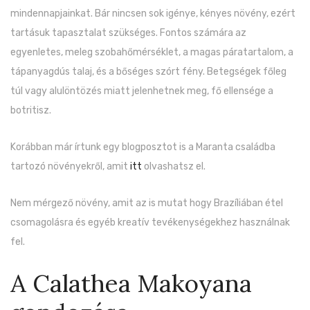
mindennapjainkat. Bár nincsen sok igénye, kényes növény, ezért
tartásuk tapasztalat szükséges. Fontos számára az
egyenletes, meleg szobahőmérséklet, a magas páratartalom, a
tápanyagdús talaj, és a bőséges szórt fény. Betegségek főleg
túl vagy alulöntözés miatt jelenhetnek meg, fő ellensége a
botritisz.
Korábban már írtunk egy blogposztot is a Maranta családba
tartozó növényekről, amit
itt
olvashatsz el.
Nem mérgező növény, amit az is mutat hogy Brazíliában étel
csomagolásra és egyéb kreatív tevékenységekhez használnak
fel.
A Calathea Makoyana