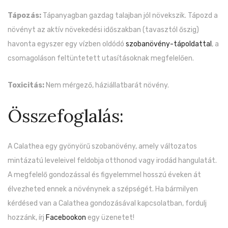
Tápozás:
Tápanyagban gazdag talajban jól növekszik. Tápozd a
növényt az aktív növekedési időszakban (tavasztól őszig)
havonta egyszer egy vízben oldódó
szobanövény-tápoldattal
, a
csomagoláson feltüntetett utasításoknak megfelelően.
Toxicitás:
Nem mérgező, háziállatbarát növény.
Összefoglalás:
A Calathea egy gyönyörű szobanövény, amely változatos
mintázatú leveleivel feldobja otthonod vagy irodád hangulatát.
A megfelelő gondozással és figyelemmel hosszú éveken át
élvezheted ennek a növénynek a szépségét. Ha bármilyen
kérdésed van a Calathea gondozásával kapcsolatban, fordulj
hozzánk, írj
Facebookon
egy üzenetet!