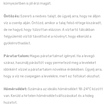
környezetben is jól érzi magát.
Öntözés:
Szereti a nedves talajt, de ügyelj arra, hogy ne álljon
víz a cserép alján. Öntözd, amikor a talaj felső rétege kiszáradt,
de ne hagyd, hogy túlzottan elázzon. A víztartó tálcákban
felgyülemlő víztől távolítsd el a növényt, hogy elkerüld a
gyökérrothadást.
Páratartalom:
Magas páratartalmat igényel. Ha a levegő
száraz, használj párásítót vagy permetezd meg a leveleket
időnként vízzel a páratartalom növelése érdekében. Ügyelj arra,
hogy a víz ne csepegjen a levelekre, mert ez foltokat okozhat.
Hőmérséklet:
Számára az ideális hőmérséklet 18-24°C között
van. Kerüld a hirtelen hőmérsékletváltozásokat és a hideg
huzatot.