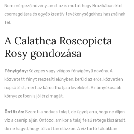
Nem mérgező növény, amit az is mutat hogy Brazíliában étel
csomagolásra és egyéb kreatív tevékenységekhez használnak
fel.
A Calathea Roseopicta
Rosy gondozása
Fényigény:
Közepes vagy világos fényigényű növény. A
közvetett fényt részesíti előnyben, kerüld az erős, közvetlen
napsütést, mert az károsíthatja a leveleket. Az árnyékosabb
környezetben is jól érzi magát.
Öntözés:
Szereti a nedves talajt, de ügyelj arra, hogy ne álljon
víz a cserép alján. Öntözd, amikor a talaj felső rétege kiszáradt,
de ne hagyd, hogy túlzottan elázzon. A víztartó tálcákban