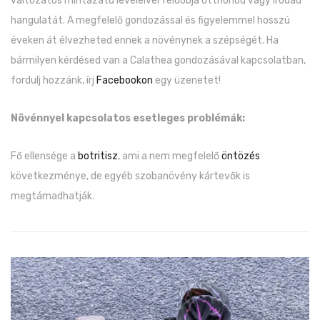
változatos mintázatú leveleivel feldobja otthonod vagy irodád
hangulatát. A megfelelő gondozással és figyelemmel hosszú
éveken át élvezheted ennek a növénynek a szépségét. Ha
bármilyen kérdésed van a Calathea gondozásával kapcsolatban,
fordulj hozzánk, írj
Facebookon
egy üzenetet!
Növénnyel kapcsolatos esetleges problémák:
Fő ellensége a
botritisz
, ami a nem megfelelő
öntözés
következménye, de egyéb szobanövény kártevők is
megtámadhatják.