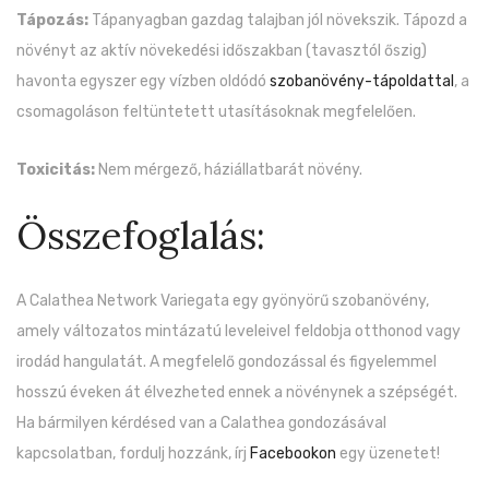
Tápozás:
Tápanyagban gazdag talajban jól növekszik. Tápozd a
növényt az aktív növekedési időszakban (tavasztól őszig)
havonta egyszer egy vízben oldódó
szobanövény-tápoldattal
, a
csomagoláson feltüntetett utasításoknak megfelelően.
Toxicitás:
Nem mérgező, háziállatbarát növény.
Összefoglalás:
A Calathea Network Variegata egy gyönyörű szobanövény,
amely változatos mintázatú leveleivel feldobja otthonod vagy
irodád hangulatát. A megfelelő gondozással és figyelemmel
hosszú éveken át élvezheted ennek a növénynek a szépségét.
Ha bármilyen kérdésed van a Calathea gondozásával
kapcsolatban, fordulj hozzánk, írj
Facebookon
egy üzenetet!