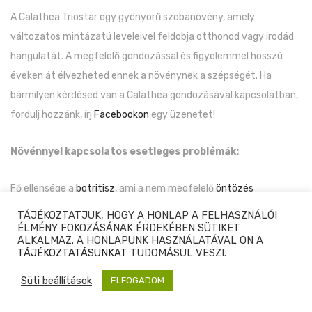
A Calathea Triostar egy gyönyörű szobanövény, amely
változatos mintázatú leveleivel feldobja otthonod vagy irodád
hangulatát. A megfelelő gondozással és figyelemmel hosszú
éveken át élvezheted ennek a növénynek a szépségét. Ha
bármilyen kérdésed van a Calathea gondozásával kapcsolatban,
fordulj hozzánk, írj
Facebookon
egy üzenetet!
Növénnyel kapcsolatos esetleges problémák:
Fő ellensége a
botritisz
, ami a nem megfelelő
öntözés
következménye, de egyéb szobanövény kártevők is
TÁJÉKOZTATJUK, HOGY A HONLAP A FELHASZNÁLÓI
megtámadhatják.
ÉLMÉNY FOKOZÁSÁNAK ÉRDEKÉBEN SÜTIKET
ALKALMAZ. A HONLAPUNK HASZNÁLATÁVAL ÖN A
TÁJÉKOZTATÁSUNKAT
TUDOMÁSUL VESZI.
Süti beállítások
ELFOGADOM