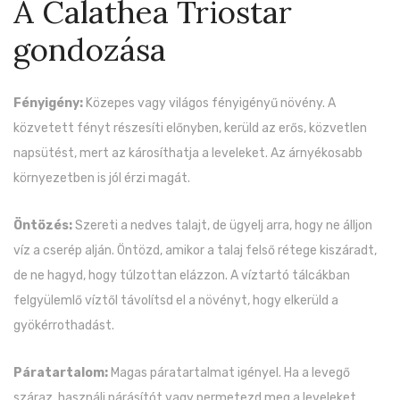
A Calathea Triostar
gondozása
Fényigény:
Közepes vagy világos fényigényű növény. A
közvetett fényt részesíti előnyben, kerüld az erős, közvetlen
napsütést, mert az károsíthatja a leveleket. Az árnyékosabb
környezetben is jól érzi magát.
Öntözés:
Szereti a nedves talajt, de ügyelj arra, hogy ne álljon
víz a cserép alján. Öntözd, amikor a talaj felső rétege kiszáradt,
de ne hagyd, hogy túlzottan elázzon. A víztartó tálcákban
felgyülemlő víztől távolítsd el a növényt, hogy elkerüld a
gyökérrothadást.
Páratartalom:
Magas páratartalmat igényel. Ha a levegő
száraz, használj párásítót vagy permetezd meg a leveleket