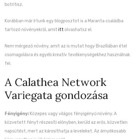
botritisz.
Korábban már írtunk egy blogposztot is a Maranta családba
tartozó növényekről, amit
itt
olvashatsz el.
Nem mérgező növény, amit az is mutat hogy Brazíliában étel
csomagolásra és egyéb kreatív tevékenységekhez használnak
fel.
A Calathea Network
Variegata gondozása
Fényigény:
Közepes vagy világos fényigényű növény. A
közvetett fényt részesíti előnyben, kerüld az erős, közvetlen
napsütést, mert az károsíthatja a leveleket. Az árnyékosabb