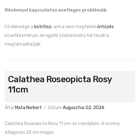
Növénnyel kapcsolatos esetleges problémák:
Fő ellensége a
botritisz
, ami a nem megfelelő
öntözés
következménye, de egyéb szobanövény kártevők is
megtámadhatják.
Calathea Roseopicta Rosy
11cm
Által
Mata Norbert
/
Dátum
Augusztus 02, 2026
Calathea Roseopicta Rosy 11 cm-es cserépben. A növény
átlagosan 25 cm magas.