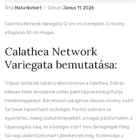
Által
Mata Norbert
/
Dátum
Június 11, 2026
Calathea Network Variegata 12 cm-es cserépben. A növény
átlagosan 30 cm magas.
Calathea Network
Variegata bemutatása:
Trópusi területek sokarcú ékes növénye a Calathea. Zöld és
hálósan fehér árnyalatok széles palettájával boldogíthatja
mindennapjainkat. Bár nincsen sok igénye, kényes növény, ezért
tartásuk tapasztalat szükséges. Fontos számára az
egyenletes, meleg szobahőmérséklet, a magas páratartalom, a
tápanyagdús talaj, és a bőséges szórt fény. Betegségek főleg
túl vagy alulöntözés miatt jelenhetnek meg, fő ellensége a