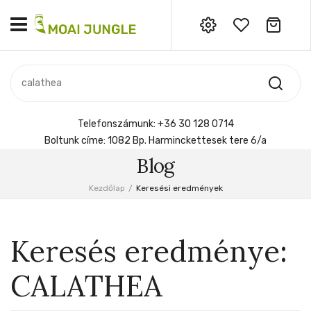
Nincs termék a kosárban.
MOST ÉRKEZETT
Most érkezett
Szobanövény
SZOBANÖVÉNY
Hoya
Kiegészítők
HOYA
Telefonszámunk:
+36 30 128 0714
Menyasszonyi csokor
Boltunk címe:
1082 Bp. Harminckettesek tere 6/a
KIEGÉSZÍTŐK
Blog
MENYASSZONYI CSOKOR
Kezdőlap
/
Keresési eredmények
Keresés eredménye:
CALATHEA