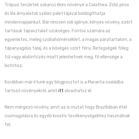
Trópusi területek sokarcú ékes növénye a Calathea. Zöld, piros
és lila árnyalatok széles palettájával boldogíthatja
mindennapjainkat. Bár nincsen sok igénye, kényes növény, ezért
tartásuk tapasztalat szükséges. Fontos számára az
egyenletes, meleg szobahőmérséklet, a magas páratartalom, a
tápanyagdús talaj, és a bőséges szórt fény. Betegségek főleg
túl vagy alulöntözés miatt jelenhetnek meg, fő ellensége a
botritisz.
Korábban már írtunk egy blogposztot is a Maranta családba
tartozó növényekről, amit
itt
olvashatsz el.
Nem mérgező növény, amit az is mutat hogy Brazíliában étel
csomagolásra és egyéb kreatív tevékenységekhez használnak
fel.