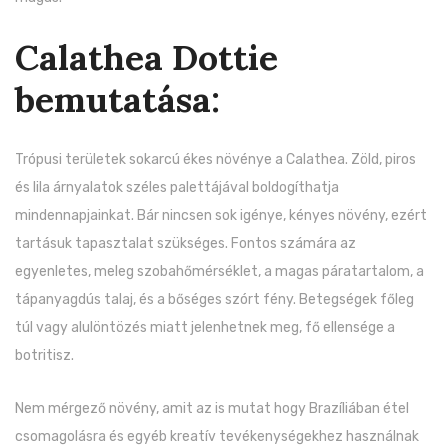
Calathea Dottie
bemutatása:
Trópusi területek sokarcú ékes növénye a Calathea. Zöld, piros
és lila árnyalatok széles palettájával boldogíthatja
mindennapjainkat. Bár nincsen sok igénye, kényes növény, ezért
tartásuk tapasztalat szükséges. Fontos számára az
egyenletes, meleg szobahőmérséklet, a magas páratartalom, a
tápanyagdús talaj, és a bőséges szórt fény. Betegségek főleg
túl vagy alulöntözés miatt jelenhetnek meg, fő ellensége a
botritisz.
Nem mérgező növény, amit az is mutat hogy Brazíliában étel
csomagolásra és egyéb kreatív tevékenységekhez használnak