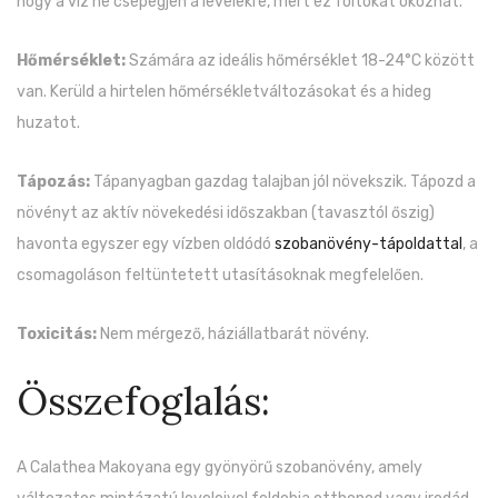
hogy a víz ne csepegjen a levelekre, mert ez foltokat okozhat.
Hőmérséklet:
Számára az ideális hőmérséklet 18-24°C között
van. Kerüld a hirtelen hőmérsékletváltozásokat és a hideg
huzatot.
Tápozás:
Tápanyagban gazdag talajban jól növekszik. Tápozd a
növényt az aktív növekedési időszakban (tavasztól őszig)
havonta egyszer egy vízben oldódó
szobanövény-tápoldattal
, a
csomagoláson feltüntetett utasításoknak megfelelően.
Toxicitás:
Nem mérgező, háziállatbarát növény.
Összefoglalás:
A Calathea Makoyana egy gyönyörű szobanövény, amely