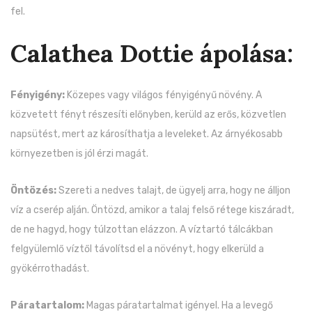
fel.
Calathea Dottie ápolása:
Fényigény:
Közepes vagy világos fényigényű növény. A
közvetett fényt részesíti előnyben, kerüld az erős, közvetlen
napsütést, mert az károsíthatja a leveleket. Az árnyékosabb
környezetben is jól érzi magát.
Öntözés:
Szereti a nedves talajt, de ügyelj arra, hogy ne álljon
víz a cserép alján. Öntözd, amikor a talaj felső rétege kiszáradt,
de ne hagyd, hogy túlzottan elázzon. A víztartó tálcákban
felgyülemlő víztől távolítsd el a növényt, hogy elkerüld a
gyökérrothadást.
Páratartalom:
Magas páratartalmat igényel. Ha a levegő