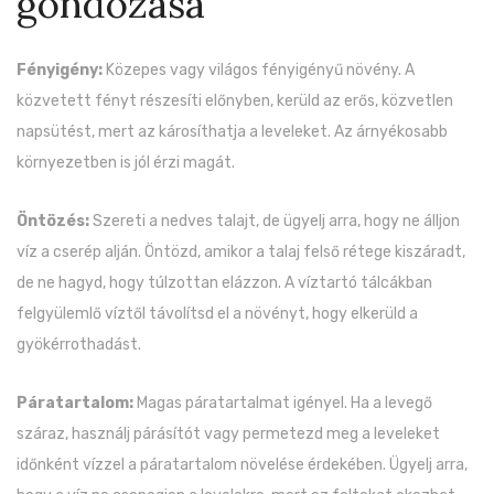
gondozása
Fényigény:
Közepes vagy világos fényigényű növény. A
közvetett fényt részesíti előnyben, kerüld az erős, közvetlen
napsütést, mert az károsíthatja a leveleket. Az árnyékosabb
környezetben is jól érzi magát.
Öntözés:
Szereti a nedves talajt, de ügyelj arra, hogy ne álljon
víz a cserép alján. Öntözd, amikor a talaj felső rétege kiszáradt,
de ne hagyd, hogy túlzottan elázzon. A víztartó tálcákban
felgyülemlő víztől távolítsd el a növényt, hogy elkerüld a
gyökérrothadást.
Páratartalom:
Magas páratartalmat igényel. Ha a levegő
száraz, használj párásítót vagy permetezd meg a leveleket
időnként vízzel a páratartalom növelése érdekében. Ügyelj arra,