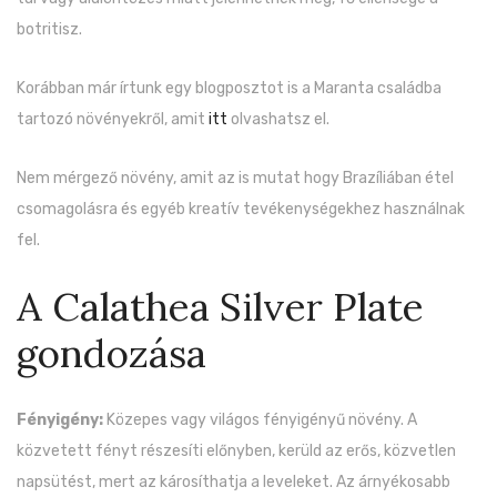
botritisz.
Korábban már írtunk egy blogposztot is a Maranta családba
tartozó növényekről, amit
itt
olvashatsz el.
Nem mérgező növény, amit az is mutat hogy Brazíliában étel
csomagolásra és egyéb kreatív tevékenységekhez használnak
fel.
A Calathea Silver Plate
gondozása
Fényigény:
Közepes vagy világos fényigényű növény. A
közvetett fényt részesíti előnyben, kerüld az erős, közvetlen
napsütést, mert az károsíthatja a leveleket. Az árnyékosabb