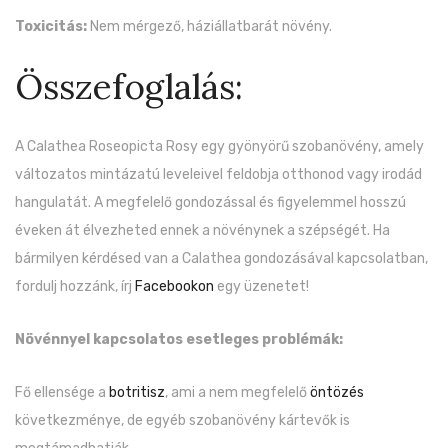
Toxicitás:
Nem mérgező, háziállatbarát növény.
Összefoglalás:
A Calathea Roseopicta Rosy egy gyönyörű szobanövény, amely
változatos mintázatú leveleivel feldobja otthonod vagy irodád
hangulatát. A megfelelő gondozással és figyelemmel hosszú
éveken át élvezheted ennek a növénynek a szépségét. Ha
bármilyen kérdésed van a Calathea gondozásával kapcsolatban,
fordulj hozzánk, írj
Facebookon
egy üzenetet!
Növénnyel kapcsolatos esetleges problémák:
Fő ellensége a
botritisz
, ami a nem megfelelő
öntözés
következménye, de egyéb szobanövény kártevők is