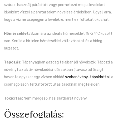
száraz, használj párásítót vagy permetezd meg a leveleket
időnként vízzel a páratartalom növelése érdekében. Ügyelj arra,
hogy a víz ne csepegjen a levelekre, mert ez foltokat okozhat.
Hőmérséklet:
Számára az ideális hőmérséklet 18-24°C között
van. Kerüld a hirtelen hőmérsékletváltozásokat és a hideg
huzatot.
Tápozás:
Tápanyagban gazdag talajban jól növekszik. Tápozd a
növényt az aktív növekedési időszakban (tavasztól őszig)
havonta egyszer egy vízben oldódó
szobanövény-tápoldattal
, a
csomagoláson feltüntetett utasításoknak megfelelően.
Toxicitás:
Nem mérgező, háziállatbarát növény.
Összefoglalás: