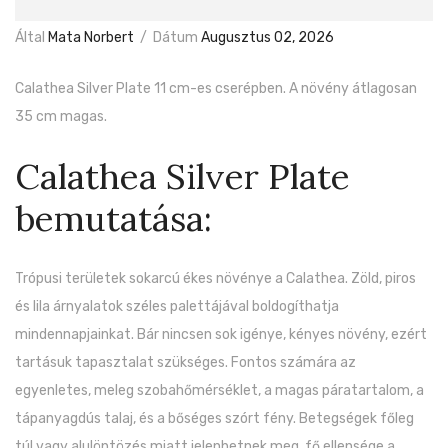
Által
Mata Norbert
/
Dátum
Augusztus 02, 2026
Calathea Silver Plate 11 cm-es cserépben. A növény átlagosan
35 cm magas.
Calathea Silver Plate
bemutatása:
Trópusi területek sokarcú ékes növénye a Calathea. Zöld, piros
és lila árnyalatok széles palettájával boldogíthatja
mindennapjainkat. Bár nincsen sok igénye, kényes növény, ezért
tartásuk tapasztalat szükséges. Fontos számára az
egyenletes, meleg szobahőmérséklet, a magas páratartalom, a
tápanyagdús talaj, és a bőséges szórt fény. Betegségek főleg
túl vagy alulöntözés miatt jelenhetnek meg, fő ellensége a