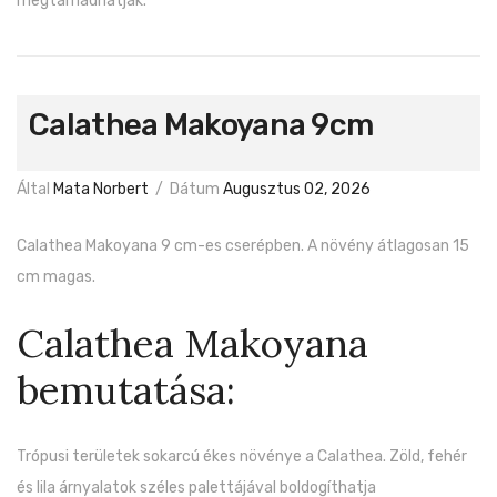
megtámadhatják.
Calathea Makoyana 9cm
Által
Mata Norbert
/
Dátum
Augusztus 02, 2026
Calathea Makoyana 9 cm-es cserépben. A növény átlagosan 15
cm magas.
Calathea Makoyana
bemutatása:
Trópusi területek sokarcú ékes növénye a Calathea. Zöld, fehér
és lila árnyalatok széles palettájával boldogíthatja